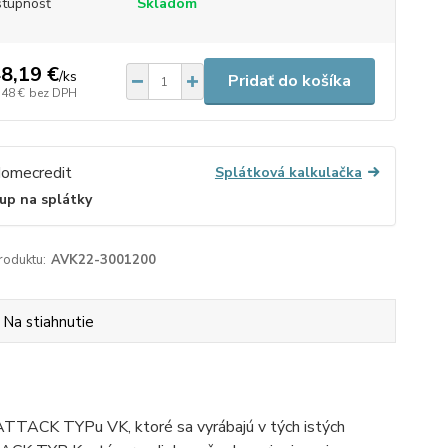
tupnosť
Skladom
8,19 €
/
ks
Pridať do košíka
,48 €
bez DPH
Splátková kalkulačka
up na splátky
roduktu:
AVK22-3001200
Na stiahnutie
ATTACK TYPu VK, ktoré sa vyrábajú v tých istých