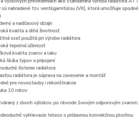
 a výškových prevedeniach ako štandardná výroba radiátora ATT
sú nahradené tzv. ventilgarnitúrou (VK), ktorá umožňuje spodné (ľ
i
erný a nadčasový dizajn
oká kvalita a dlhá životnosť
litná oceľ použitá pri výrobe radiátora
oká tepelná účinnosť
čková kvalita zvarov a laku
oká škála typov a pripojení
noduché čistenie radiátora
asťou radiátora je súprava na zavesenie a montáž
dné pre novostavby i rekonštrukcie
uka 10 rokov
 zváraný z dvoch výliskov, po obvode švovým odporovým zvarom,
ednoduché vyhrievacie teleso s prídavnou konvekčnou plochou