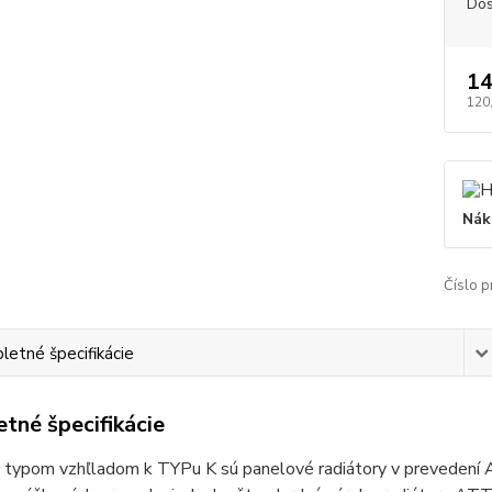
Dos
14
120
Nák
Číslo p
etné špecifikácie
tné špecifikácie
 typom vzhľladom k TYPu K sú panelové radiátory v prevedení 