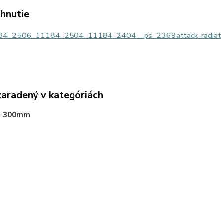
ahnutie
4_2506_11184_2504_11184_2404__ps_2369attack-radiato
zaradený v kategóriách
a 300mm