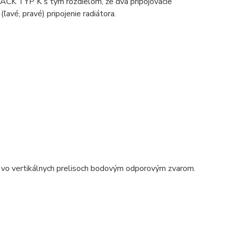
ACK TYP K s tým rozdielom, že dva pripojovacie
avé, pravé) pripojenie radiátora.
 vo vertikálnych prelisoch bodovým odporovým zvarom.