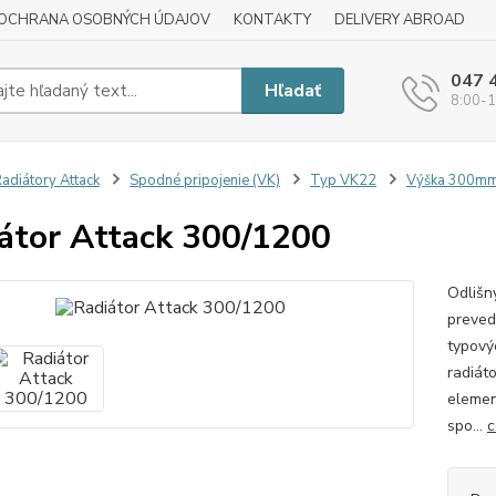
OCHRANA OSOBNÝCH ÚDAJOV
KONTAKTY
DELIVERY ABROAD
047 
Hľadať
8:00-1
adiátory Attack
Spodné pripojenie (VK)
Typ VK22
Výška 300m
átor Attack 300/1200
Odlišn
preved
typový
radiát
elemen
spo...
c