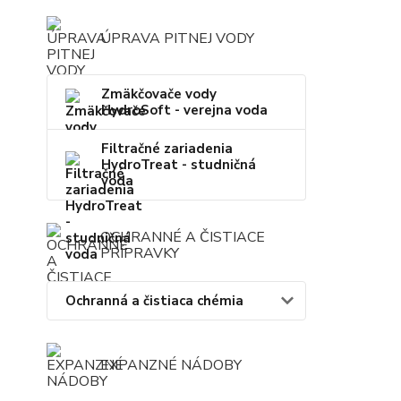
ÚPRAVA PITNEJ VODY
Zmäkčovače vody
HydroSoft - verejna voda
Filtračné zariadenia
HydroTreat - studničná
voda
OCHRANNÉ A ČISTIACE
PRÍPRAVKY
Ochranná a čistiaca chémia
EXPANZNÉ NÁDOBY