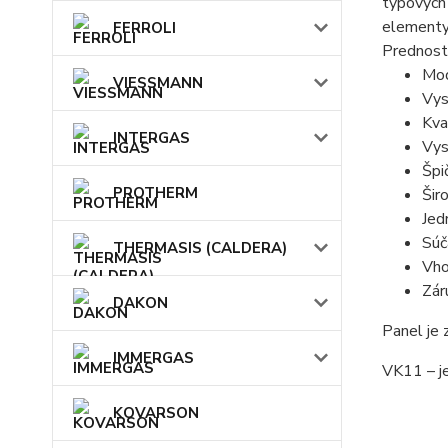
typových
elementy 
FERROLI
Prednost
Mod
VIESSMANN
Vys
Kva
INTERGAS
Vys
Špi
PROTHERM
Šir
Jed
Súč
THERMASIS (CALDERA)
Vho
Zár
DAKON
Panel je
IMMERGAS
VK11 – j
KOVARSON