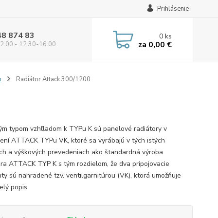
Prihlásenie
48 874 83
0
ks
za
0,00 €
2:00 - 12:30-16:00
m
Radiátor Attack 300/1200
ým typom vzhľladom k TYPu K sú panelové radiátory v
ení ATTACK TYPu VK, ktoré sa vyrábajú v tých istých
ch a výškových prevedeniach ako štandardná výroba
ora ATTACK TYP K s tým rozdielom, že dva pripojovacie
ty sú nahradené tzv. ventilgarnitúrou (VK), ktorá umožňuje
elý popis