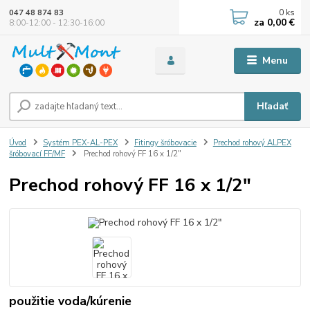
0
ks
047 48 874 83
za
0,00 €
8:00-12:00 - 12:30-16:00
Menu
Hľadať
Úvod
Systém PEX-AL-PEX
Fitingy šróbovacie
Prechod rohový ALPEX
šróbovací FF/MF
Prechod rohový FF 16 x 1/2"
Prechod rohový FF 16 x 1/2"
použitie voda/kúrenie