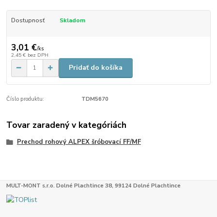
Dostupnosť
Skladom
3,01 €
/
ks
2,45 €
bez DPH
Pridať do košíka
Číslo produktu:
TDM5670
Tovar zaradený v kategóriách
Prechod rohový ALPEX šróbovací FF/MF
MULT-MONT s.r.o. Dolné Plachtince 38, 99124 Dolné Plachtince