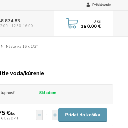
Prihlásenie
48 874 83
0
ks
za
0,00 €
2:00 - 12:30-16:00
Nástenka 16 x 1/2"
itie voda/kúrenie
tupnosť
Skladom
75 €
/
ks
Pridať do košíka
 €
bez DPH