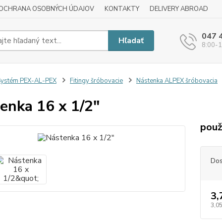
OCHRANA OSOBNÝCH ÚDAJOV
KONTAKTY
DELIVERY ABROAD
047 
Hľadať
8:00-1
Systém PEX-AL-PEX
Fitingy šróbovacie
Nástenka ALPEX šróbovacia
enka 16 x 1/2"
použ
Dos
3,
3,05