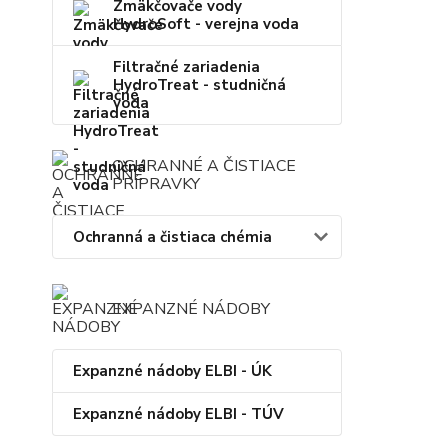
Zmäkčovače vody
HydroSoft - verejna voda
Filtračné zariadenia
HydroTreat - studničná
voda
OCHRANNÉ A ČISTIACE
PRÍPRAVKY
Ochranná a čistiaca chémia
EXPANZNÉ NÁDOBY
Expanzné nádoby ELBI - ÚK
Expanzné nádoby ELBI - TÚV