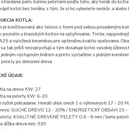
striedanie palív, kúrime peletami podľa toho, aký horák do kot
úpiť kotol bez horáka, s tým, že si ho vyberiete neskôr, a alebo
UKCIA KOTLA:
 je konštruovaný ako teleso s tromi pod sebou posadenými komo
o poznáte u klasických kotlov na splyňovanie. Tretia, najspod
5 a vyložená keramikou pre optimálnu kvalitu spaľovania. Ob
sa tak príliš neovplyvňujú a tým dosahuje kotol vysokej účinnosti
ý jedným výstupným hrdlom a preto vystačíme s jedným komínom.
 pelety po dohorení dreva.
KÉ ÚDAJE:
tla na drevo KW: 27
tla na pelety KW: 6-20
e ručné prikladanie: Hnedé uhlie orech 1 o výhrevnosti 17 - 20 M
 drevo: SUCHÉ DREVO 12 - 20% / ENERGETICKÝ OBSAH 15 - 1
 pelety: KVALITNÉ DREVENÉ PELETY O 6 - 8 mm / biele pelety
a dĺžka dreva mm: 530