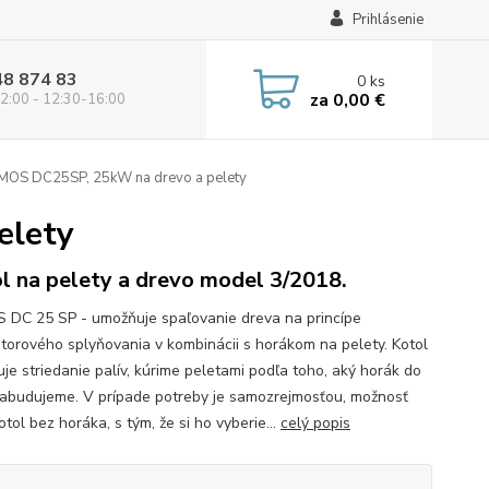
Prihlásenie
48 874 83
0
ks
za
0,00 €
2:00 - 12:30-16:00
OS DC25SP, 25kW na drevo a pelety
elety
l na pelety a drevo model 3/2018.
DC 25 SP - umožňuje spaľovanie dreva na princípe
torového splyňovania v kombinácii s horákom na pelety. Kotol
je striedanie palív, kúrime peletami podľa toho, aký horák do
zabudujeme. V prípade potreby je samozrejmosťou, možnosť
otol bez horáka, s tým, že si ho vyberie...
celý popis