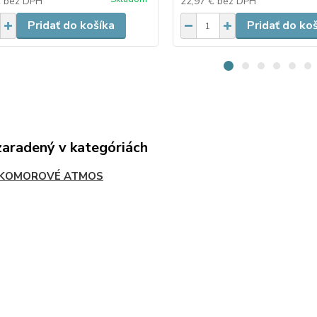
€
bez DPH
22,97 €
bez DPH
Pridať do košíka
Pridať do ko
zaradený v kategóriách
JKOMOROVÉ ATMOS