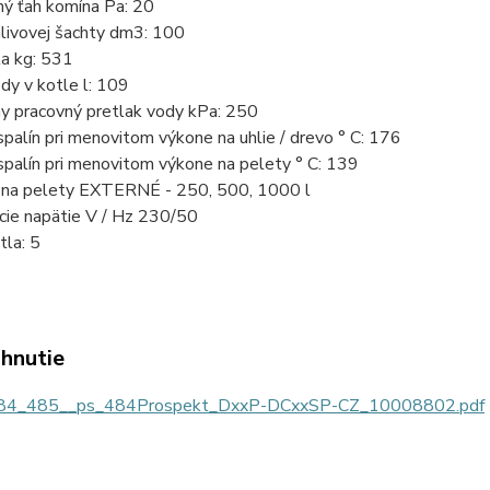
ný ťah komína Pa: 20
livovej šachty dm3: 100
la kg: 531
dy v kotle l: 109
y pracovný pretlak vody kPa: 250
palín pri menovitom výkone na uhlie / drevo ° C: 176
palín pri menovitom výkone na pelety ° C: 139
 na pelety EXTERNÉ - 250, 500, 1000 l
cie napätie V / Hz 230/50
tla: 5
ahnutie
4_485__ps_484Prospekt_DxxP-DCxxSP-CZ_10008802.pdf