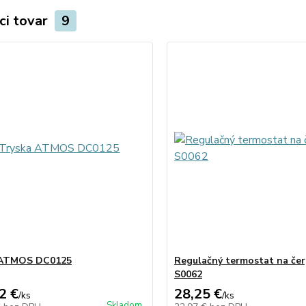
ci tovar
9
 ATMOS DC0125
Regulačný termostat na če
S0062
2 €
28,25 €
/
ks
/
ks
Skladom