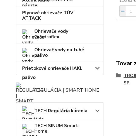
116,93 
Plynové ohrievače TÚV
ATTACK
Ohrievače vody
Quadroflex
Ohrievač vody na tuhé
palivo
Tovar 
Prietokové ohrievače HAKL
TRO
SP
REGULÁCIA | SMART HOME
TECH Regulácia kúrenia
TECH SINUM Smart
Home