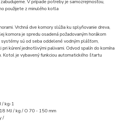
la zabudujeme. V prípade potreby je samozrejmosťou,
 ho použijete z minulého kotla
rami. Vrchná dve komory slúžia ku splyňovanie dreva,
nejšej komora je spredu osadená požadovaným horákom
a systémy sú od seba oddelené vodným plášťom,
 pri kúrení jednotlivými palivami. Odvod spalín do komína
 Kotol je vybavený funkciou automatického štartu
J / kg-1
8 MJ / kg / O 70 - 150 mm
 /