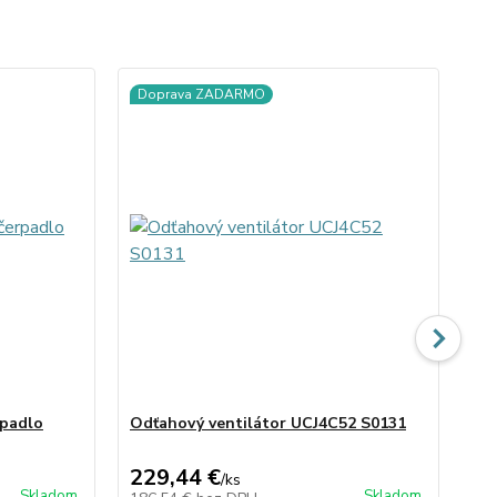
Doprava ZADARMO
D
rpadlo
Odťahový ventilátor UCJ4C52 S0131
Od
S0
229,44 €
19
/
ks
Skladom
Skladom