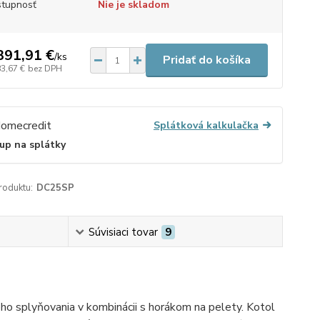
tupnosť
Nie je skladom
391,91 €
/
ks
Pridať do košíka
83,67 €
bez DPH
Splátková kalkulačka
up na splátky
roduktu:
DC25SP
Súvisiaci tovar
9
ho splyňovania v kombinácii s horákom na pelety. Kotol