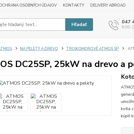
OCHRANA OSOBNÝCH ÚDAJOV
KONTAKTY
DELIVERY ABROAD
047 
Hľadať
8:00-1
ATMOS
NA PELETY A DREVO
TROJKOMOROVÉ ATMOS SP
ATM
S DC25SP, 25kW na drevo a p
Koto
ATMOS 
generá
umožňu
kotla 
kúpiť k