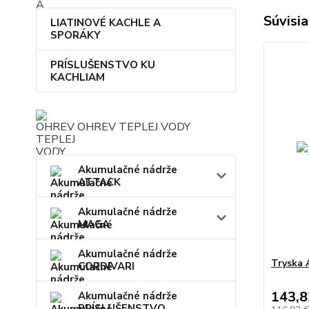
Súvisia
LIATINOVÉ KACHLE A
SPORÁKY
PRÍSLUŠENSTVO KU
KACHLIAM
OHREV TEPLEJ VODY
Akumulačné nádrže
ATTACK
Akumulačné nádrže
MAGA
Akumulačné nádrže
Tryska
CORDIVARI
143,8
Akumulačné nádrže
PRÍSLUŠENSTVO