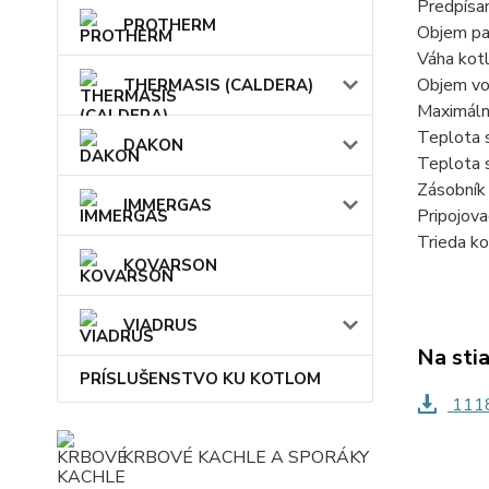
Predpísa
PROTHERM
Objem pa
Váha kot
Objem vo
THERMASIS (CALDERA)
Maximáln
Teplota s
DAKON
Teplota s
Zásobník
IMMERGAS
Pripojova
Trieda ko
KOVARSON
VIADRUS
Na sti
PRÍSLUŠENSTVO KU KOTLOM
1118
KRBOVÉ KACHLE A SPORÁKY