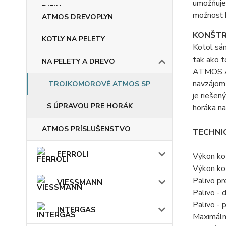
umožňuje 
možnosť k
ATMOS DREVOPLYN
KONŠTR
KOTLY NA PELETY
Kotol sám
tak ako t
NA PELETY A DREVO
ATMOS A2
navzájom 
TROJKOMOROVÉ ATMOS SP
je riešen
S ÚPRAVOU PRE HORÁK
horáka na
ATMOS PRÍSLUŠENSTVO
TECHNIC
FERROLI
Výkon ko
Výkon ko
Palivo pr
VIESSMANN
Palivo -
Palivo -
INTERGAS
Maximáln