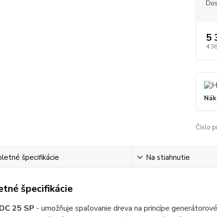
Dos
5 
4 3
Nák
Číslo p
etné špecifikácie
Na stiahnutie
tné špecifikácie
DC 25 SP
- umožňuje spaľovanie dreva na princípe generátorové