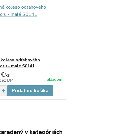
 koleso odťahového
toru - malé S0141
 €
/
ks
Skladom
bez DPH
Pridať do košíka
zaradený v kategóriách