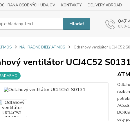
OCHRANA OSOBNÝCH ÚDAJOV
KONTAKTY
DELIVERY ABROAD
047 
Hľadať
8:00-1
ATMOS
NÁHRADNÉ DIELY ATMOS
Odťahový ventilátor UCJ4C52 S
hový ventilátor UCJ4C52 S013
AT
 ZADARMO
Odťaho
rozbeh
potreb
ACxxS,
DC40SX
celý p