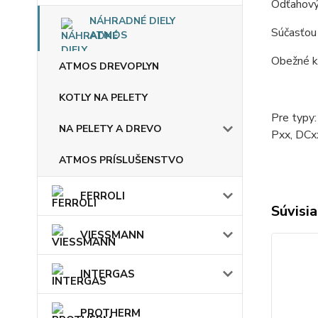
Odťahový
NÁHRADNÉ DIELY
Súčasťou
ATMOS
Obežné k
ATMOS DREVOPLYN
KOTLY NA PELETY
Pre typy
NA PELETY A DREVO
Pxx, DC
ATMOS PRÍSLUŠENSTVO
FERROLI
Súvisia
VIESSMANN
INTERGAS
PROTHERM