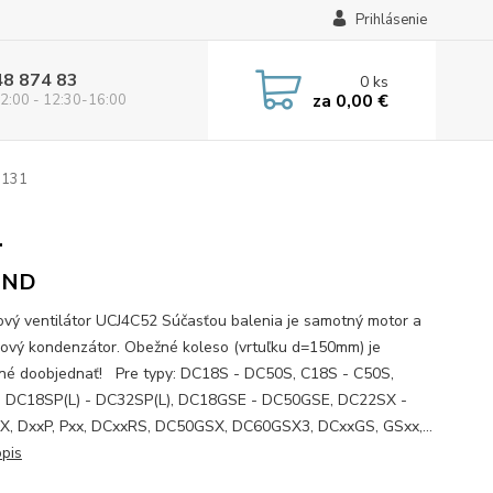
Prihlásenie
48 874 83
0
ks
za
0,00 €
2:00 - 12:30-16:00
0131
1
MND
vý ventilátor UCJ4C52 Súčasťou balenia je samotný motor a
ový kondenzátor. Obežné koleso (vrtuľku d=150mm) je
né doobjednať! Pre typy: DC18S - DC50S, C18S - C50S,
 DC18SP(L) - DC32SP(L), DC18GSE - DC50GSE, DC22SX -
, DxxP, Pxx, DCxxRS, DC50GSX, DC60GSX3, DCxxGS, GSxx,...
opis