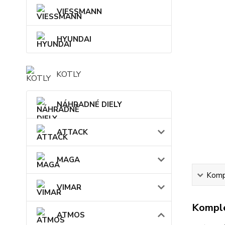
VIESSMANN
HYUNDAI
KOTLY
NÁHRADNÉ DIELY
ATTACK
MAGA
Kompl
VIMAR
Komple
ATMOS