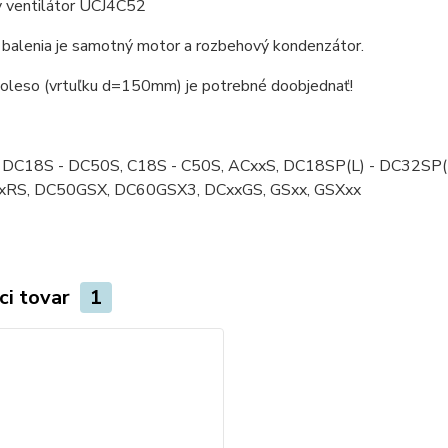
 ventilátor UCJ4C52
 balenia je samotný motor a rozbehový kondenzátor.
oleso (vrtuľku d=150mm) je potrebné doobjednať!
: DC18S - DC50S, C18S - C50S, ACxxS, DC18SP(L) - DC32SP
xxRS, DC50GSX, DC60GSX3, DCxxGS, GSxx, GSXxx
ci tovar
1