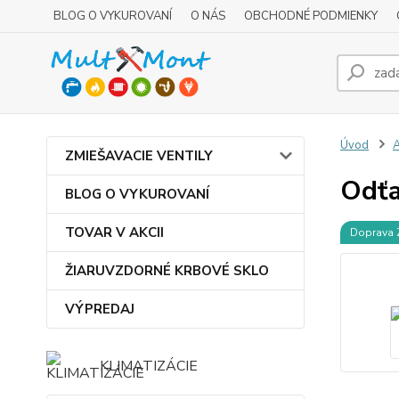
BLOG O VYKUROVANÍ
O NÁS
OBCHODNÉ PODMIENKY
Úvod
ZMIEŠAVACIE VENTILY
Odťa
BLOG O VYKUROVANÍ
TOVAR V AKCII
Doprava
ŽIARUVZDORNÉ KRBOVÉ SKLO
VÝPREDAJ
KLIMATIZÁCIE