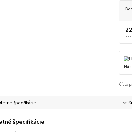
Dos
22
186
Nák
Číslo p
etné špecifikácie
S
tné špecifikácie