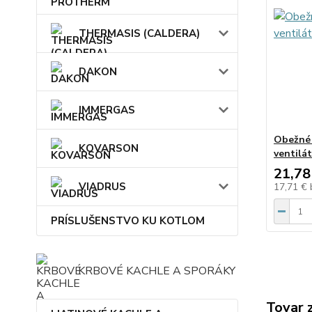
THERMASIS (CALDERA)
DAKON
IMMERGAS
Obežné
KOVARSON
ventilá
21,78
VIADRUS
17,71 €
PRÍSLUŠENSTVO KU KOTLOM
KRBOVÉ KACHLE A SPORÁKY
Tovar 