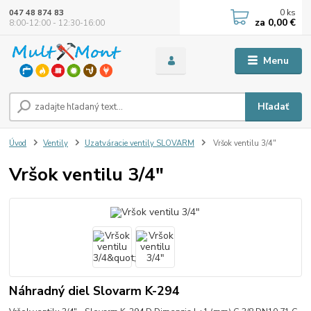
0
ks
047 48 874 83
za
0,00 €
8:00-12:00 - 12:30-16:00
Menu
Hľadať
Úvod
Ventily
Uzatváracie ventily SLOVARM
Vršok ventilu 3/4"
Vršok ventilu 3/4"
Náhradný diel Slovarm K-294