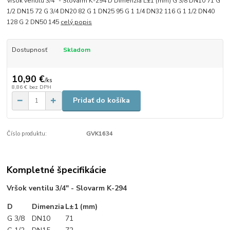
Vršok ventilu 3/4" - Slovarm K-294 D Dimenzia L±1 (mm) G 3/8 DN10 71 G
1/2 DN15 72 G 3/4 DN20 82 G 1 DN25 95 G 1 1/4 DN32 116 G 1 1/2 DN40
128 G 2 DN50 145
celý popis
Dostupnosť
Skladom
10,90 €
/
ks
8,86 €
bez DPH
Pridať do košíka
Číslo produktu:
GVK1634
Kompletné špecifikácie
Vršok ventilu 3/4" - Slovarm K-294
D
Dimenzia
L±1 (mm)
G 3/8
DN10
71