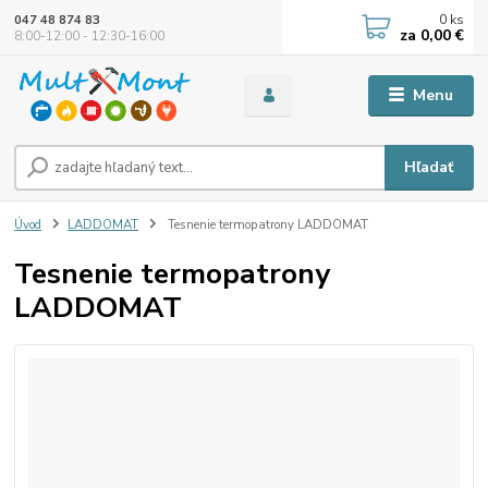
0
ks
047 48 874 83
za
0,00 €
8:00-12:00 - 12:30-16:00
Menu
Hľadať
Úvod
LADDOMAT
Tesnenie termopatrony LADDOMAT
Tesnenie termopatrony
LADDOMAT