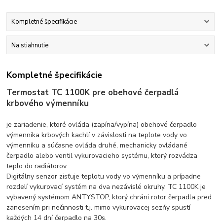
Kompletné špecifikácie
Na stiahnutie
Kompletné špecifikácie
Termostat TC 1100K pre obehové čerpadlá
krbového výmenníku
je zariadenie, ktoré ovláda (zapína/vypína) obehové čerpadlo
výmenníka krbových kachlí v závislosti na teplote vody vo
výmenníku a súčasne ovláda druhé, mechanicky ovládané
čerpadlo alebo ventil vykurovacieho systému, ktorý rozvádza
teplo do radiátorov.
Digitálny senzor zisťuje teplotu vody vo výmenníku a prípadne
rozdelí vykurovací systém na dva nezávislé okruhy. TC 1100K je
vybavený systémom ANTYSTOP, ktorý chráni rotor čerpadla pred
zanesením pri nečinnosti t.j. mimo vykurovacej sezńy spustí
každých 14 dní čerpadlo na 30s.