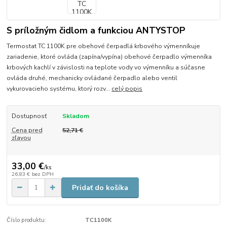
S príložným čidlom a funkciou ANTYSTOP
Termostat TC 1100K pre obehové čerpadlá krbového výmenníkuje
zariadenie, ktoré ovláda (zapína/vypína) obehové čerpadlo výmenníka
krbových kachlí v závislosti na teplote vody vo výmenníku a súčasne
ovláda druhé, mechanicky ovládané čerpadlo alebo ventil
vykurovacieho systému, ktorý rozv...
celý popis
Dostupnosť
Skladom
Cena pred
52,71 €
zľavou
33,00 €
/
ks
26,83 €
bez DPH
Pridať do košíka
Číslo produktu:
TC1100K