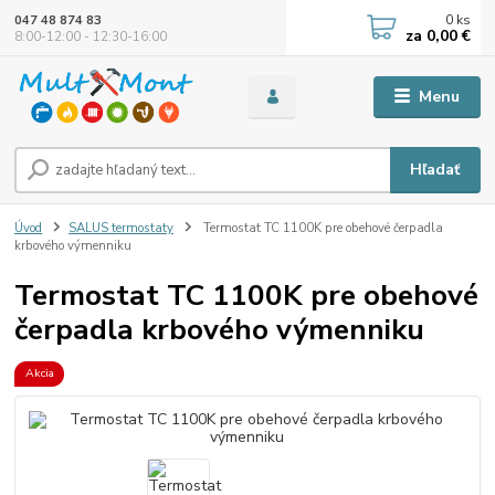
0
ks
047 48 874 83
za
0,00 €
8:00-12:00 - 12:30-16:00
Menu
Hľadať
Úvod
SALUS termostaty
Termostat TC 1100K pre obehové čerpadla
krbového výmenniku
Termostat TC 1100K pre obehové
čerpadla krbového výmenniku
Akcia