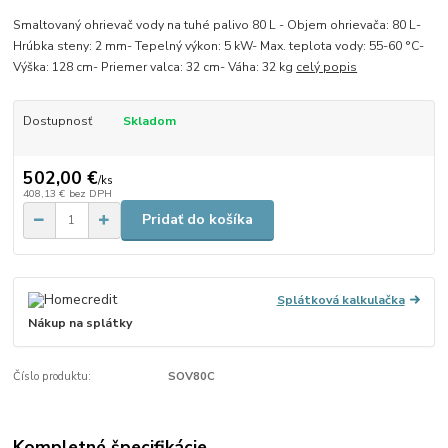
Smaltovaný ohrievač vody na tuhé palivo 80 L - Objem ohrievača: 80 L-
Hrúbka steny: 2 mm- Tepelný výkon: 5 kW- Max. teplota vody: 55-60 °C-
Výška: 128 cm- Priemer valca: 32 cm- Váha: 32 kg
celý popis
Dostupnosť
Skladom
502,00 €
/
ks
408,13 €
bez DPH
Pridať do košíka
Splátková kalkulačka
Nákup na splátky
Číslo produktu:
SOV80C
Kompletné špecifikácie