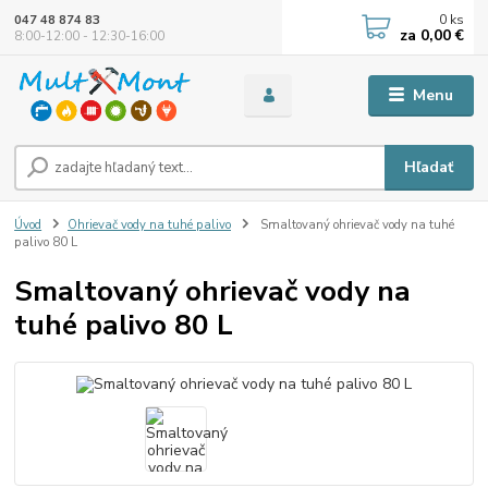
0
ks
047 48 874 83
za
0,00 €
8:00-12:00 - 12:30-16:00
Menu
Hľadať
Úvod
Ohrievač vody na tuhé palivo
Smaltovaný ohrievač vody na tuhé
palivo 80 L
Smaltovaný ohrievač vody na
tuhé palivo 80 L