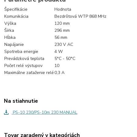
Špecifikácie
Hodnota
Komunikácia
Bezdrôtová WTP 868 MHz
Výška
120 mm
Šírka
296 mm
Hĺbka
56 mm
Napájanie
230 V AC
Spotreba energie
4 W
Prevádzková teplota
5°C - 50°C
Počet relé výstupov
10
Maximálne zaťaženie relé
0,3 A
Na stiahnutie
PS-10 230/PS-10m 230 MANUAL
Tovar zaradený v kategóriách