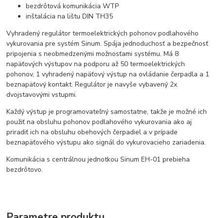
bezdrôtová komunikácia WTP
inštalácia na lištu DIN TH35
Vyhradený regulátor termoelektrických pohonov podlahového
vykurovania pre systém Sinum. Spája jednoduchosť a bezpečnosť
pripojenia s neobmedzenými možnosťami systému. Má 8
napäťových výstupov na podporu až 50 termoelektrických
pohonov, 1 vyhradený napäťový výstup na ovládanie čerpadla a 1
beznapäťový kontakt. Regulátor je navyše vybavený 2x
dvojstavovými vstupmi.
Každý výstup je programovateľný samostatne, takže je možné ich
použiť na obsluhu pohonov podlahového vykurovania ako aj
priradiť ich na obsluhu obehových čerpadiel a v prípade
beznapäťového výstupu ako signál do vykurovacieho zariadenia.
Komunikácia s centrálnou jednotkou Sinum EH-01 prebieha
bezdrôtovo.
Parametre produktu