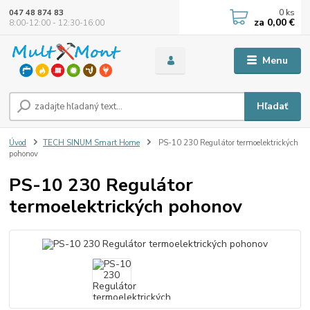
0
ks
047 48 874 83
za
0,00 €
8:00-12:00 - 12:30-16:00
Menu
Hľadať
Úvod
TECH SINUM Smart Home
PS-10 230 Regulátor termoelektrických
pohonov
PS-10 230 Regulátor
termoelektrických pohonov