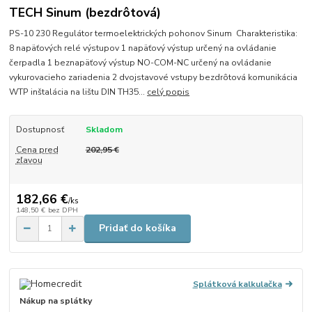
TECH Sinum (bezdrôtová)
PS-10 230 Regulátor termoelektrických pohonov Sinum Charakteristika:
8 napäťových relé výstupov 1 napäťový výstup určený na ovládanie
čerpadla 1 beznapäťový výstup NO-COM-NC určený na ovládanie
vykurovacieho zariadenia 2 dvojstavové vstupy bezdrôtová komunikácia
WTP inštalácia na lištu DIN TH35...
celý popis
Dostupnosť
Skladom
Cena pred
202,95 €
zľavou
182,66 €
/
ks
148,50 €
bez DPH
Pridať do košíka
Splátková kalkulačka
Nákup na splátky