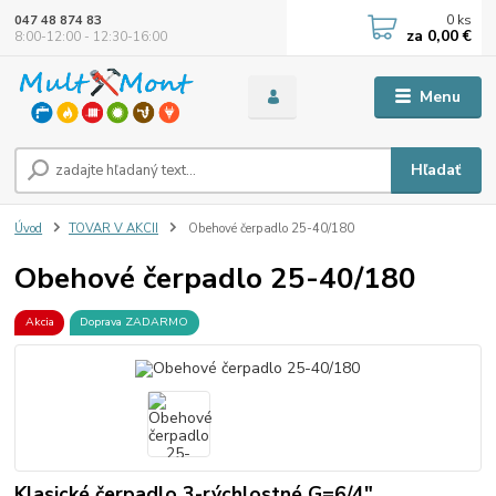
0
ks
047 48 874 83
za
0,00 €
8:00-12:00 - 12:30-16:00
Menu
Hľadať
Úvod
TOVAR V AKCII
Obehové čerpadlo 25-40/180
Obehové čerpadlo 25-40/180
Akcia
Doprava ZADARMO
Klasické čerpadlo 3-rýchlostné G=6/4"