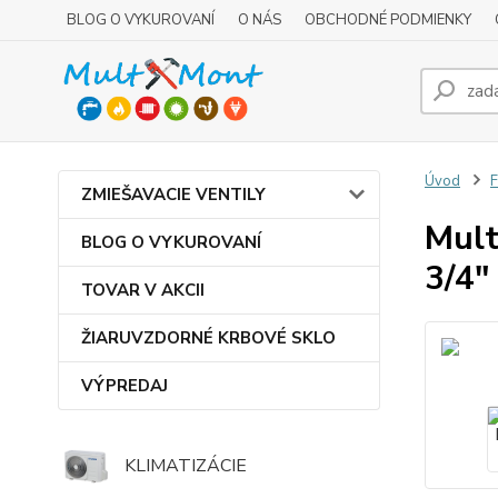
BLOG O VYKUROVANÍ
O NÁS
OBCHODNÉ PODMIENKY
Úvod
F
ZMIEŠAVACIE VENTILY
Mult
BLOG O VYKUROVANÍ
3/4"
TOVAR V AKCII
ŽIARUVZDORNÉ KRBOVÉ SKLO
VÝPREDAJ
KLIMATIZÁCIE