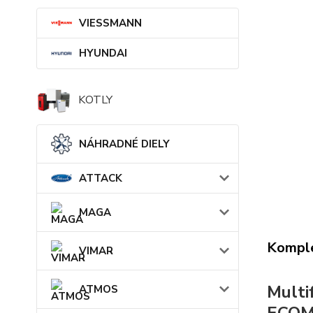
VIESSMANN
HYUNDAI
KOTLY
NÁHRADNÉ DIELY
ATTACK
MAGA
Komple
VIMAR
Multi
ATMOS