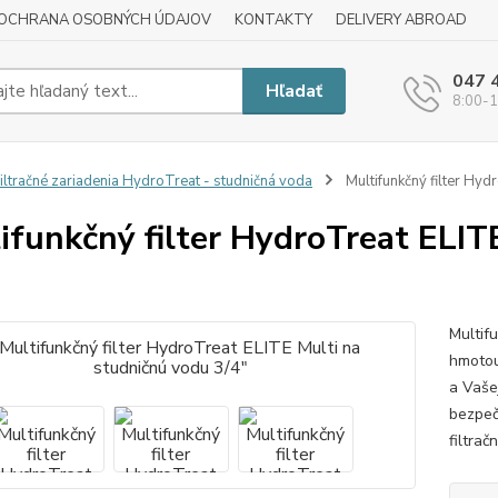
OCHRANA OSOBNÝCH ÚDAJOV
KONTAKTY
DELIVERY ABROAD
047 
Hľadať
8:00-1
iltračné zariadenia HydroTreat - studničná voda
Multifunkčný filter Hyd
ifunkčný filter HydroTreat ELIT
Multif
hmotou
a Vaše
bezpeč
filtra