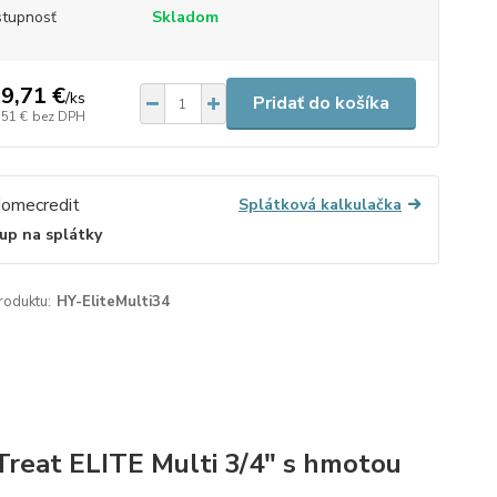
tupnosť
Skladom
9,71 €
/
ks
Pridať do košíka
,51 €
bez DPH
Splátková kalkulačka
up na splátky
roduktu:
HY-EliteMulti34
Treat ELITE Multi 3/4" s hmotou