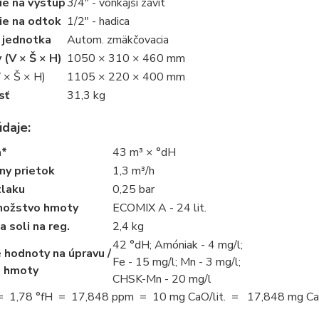
ie na výstup
3/4" - vonkajší závit
ie na odtok
1/2" - hadica
 jednotka
Autom. zmäkčovacia
y
(V × Š × H)
1050 × 310 × 460 mm
 × Š × H)
1105 × 220 × 400 mm
sť
31,3 kg
údaje:
a*
43 m³ × °dH
ny prietok
1,3 m³/h
tlaku
0,25 bar
nožstvo hmoty
ECOMIX A - 24 lit.
 soli na reg.
2,4 kg
42 °dH; Amóniak - 4 mg/l;
é hodnoty na úpravu /
Fe - 15 mg/l; Mn - 3 mg/l;
a hmoty
​CHSK-Mn - 20 mg/l
= 1,78 °fH = 17,848 ppm = 10 mg CaO/lit. = 17,848 mg Ca