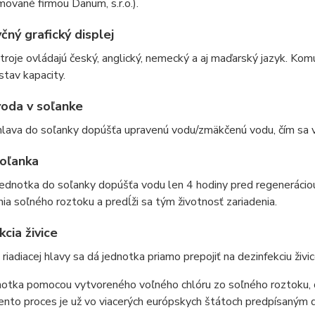
ované firmou Danum, s.r.o.).
čný grafický displej
troje ovládajú český, anglický, nemecký a aj maďarský jazyk. Ko
stav kapacity.
oda v soľanke
 hlava do soľanky dopúšťa upravenú vodu/zmäkčenú vodu, čím sa
soľanka
jednotka do soľanky dopúšťa vodu len 4 hodiny pred regenerácio
ia soľného roztoku a predĺži sa tým životnosť zariadenia.
cia živice
iadiacej hlavy sa dá jednotka priamo prepojiť na dezinfekciu živic
otka pomocou vytvoreného voľného chlóru zo soľného roztoku, dez
ento proces je už vo viacerých európskych štátoch predpísaným