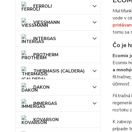
ECOM
FERROLI
Multifunk
vode v ce
VIESSMANN
pridávan
tomu sa s
INTERGAS
Čo je h
PROTHERM
Ecomix j
Ecomix hm
a mnohý
THERMASIS (CALDERA)
filtračne
účinnosť.
DAKON
Filtračná
regenerác
IMMERGAS
roztoku z
KOVARSON
K zabezpe
prípade t