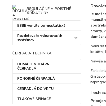
Dovole
REGULAČNÉ A POISTNÉ
ARMATÚRY
Je možno
manuálne
spotreb
ESBE ventily termostatické
hmoty, k
Rozdeľovače vykurovacích
domácno
systémov
Nami dis
kotúčmi, 
ČERPACIA TECHNIKA
Navyše ak
DOMÁCE VODÁRNE -
ČERPADLÁ
Zariaden
čím úspor
PONORNÉ ČERPADLÁ
naprogra
ČERPADLÁ DO VRTU
Technic
TLAKOVÉ SPÍNAČE
Pripojen