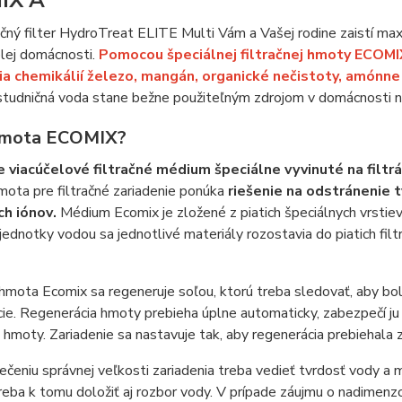
IX A
čný filter HydroTreat ELITE Multi Vám a Vašej rodine zaistí ma
lej domácnosti.
Pomocou špeciálnej filtračnej hmoty ECOMIX
ia chemikálií železo, mangán, organické nečistoty, amónne
tudničná voda stane bežne použiteľným zdrojom v domácnosti na
mota​​ ECOMIX​?
e viacúčelové filtračné médium špeciálne vyvinuté na filtrá
ota pre filtračné zariadenie ponúka
riešenie na
odstránenie t
ch iónov
.
Médium Ecomix je zložené z piatich špeciálnych vrstiev
j jednotky vodou sa jednotlivé materiály rozostavia do piatich filtr
 hmota Ecomix sa regeneruje soľou, ktorú treba sledovať, aby bo
ie. Regenerácia hmoty prebieha úplne automaticky, zabezpečí ju 
 hmoty. Zariadenie sa nastavuje tak, aby regenerácia prebiehala 
čeniu správnej veľkosti zariadenia treba vedieť tvrdosť vody 
reba k tomu doložiť aj rozbor vody. V prípade záujmu o nadimenzo