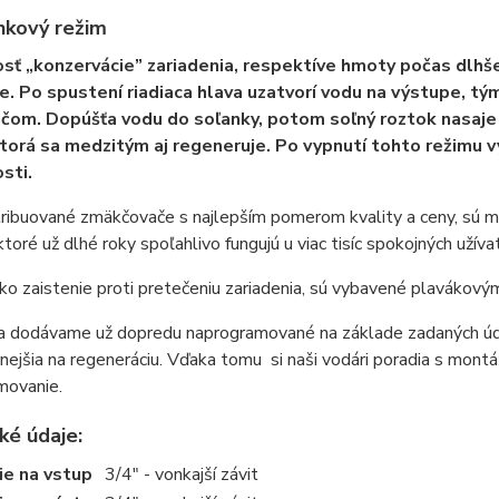
nkový režim
sť „konzervácie” zariadenia, respektíve hmoty počas dlhše
. Po spustení riadiaca hlava uzatvorí vodu na výstupe, t
ičom. Dopúšťa vodu do soľanky, potom soľný roztok nasaj
torá sa medzitým aj regeneruje. Po vypnutí tohto režimu v
sti.
tribuované zmäkčovače s najlepším pomerom kvality a ceny, sú 
ktoré už dlhé roky spoľahlivo fungujú u viac tisíc spokojných užíva
o zaistenie proti pretečeniu zariadenia, sú vybavené plavákový
ia dodávame už dopredu naprogramované na základe zadaných úda
nejšia na regeneráciu. Vďaka tomu si naši vodári poradia s mont
movanie.
ké údaje:
ie na vstup
3/4" - vonkajší závit