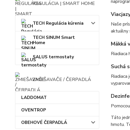
naprogram
REGULÁCIA | SMART HOME
Viacjazy
TECH Regulácia kúrenia
Naše prís
aktuálny 
TECH SINUM Smart
Home
Mäkká v
Riadiaca
SALUS termostaty
​Suchá 
Riadiaca 
ZMIEŠAVAČE / ČERPADLÁ
vyparovan
Dezinfek
LADDOMAT
Pomocou r
OVENTROP
Táto jedn
OBEHOVÉ ČERPADLÁ
hmotu. T