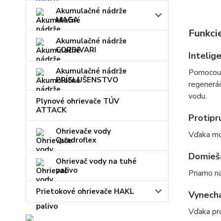
Akumulačné nádrže
MAGA
Funkcie
Akumulačné nádrže
CORDIVARI
Intelig
Akumulačné nádrže
Pomocou m
PRÍSLUŠENSTVO
regenerác
vodu.
Plynové ohrievače TÚV
ATTACK
Protipr
Ohrievače vody
Vďaka mož
Quadroflex
Domieš
Ohrievač vody na tuhé
palivo
Priamo na
Prietokové ohrievače HAKL
Vynecha
Vďaka pro