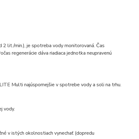
 lit./min.), je spotreba vody monitorovaná. Čas
 Počas regenerácie dáva riadiaca jednotka neupravenú
TE Multi najúspornejšie v spotrebe vody a soli na trhu.
ej vody.
žné v istých okolnostiach vynechať (dopredu