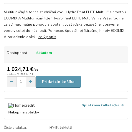
Multifunkčný filter na studničnú vodu HydroTreat ELITE Multi 1" s hmotou
ECOMIX A Multifunkčný filter HydroTreat ELITE Multi Vám a Vašej rodine
zaistí maximálnu pohodu a spoľahlivosť vďaka bezpečnej upravenej
vode v celej domácnosti. Pomocou špeciálnej filtračnej hmoty ECOMIX
A zariadenie doká...
celý popis
Dostupnosť
Skladom
1 024,71 €
/
ks
833,10 €
bez DPH
Pridať do košíka
Splátková kalkulačka
Nákup na splátky
Číslo produktu:
HY-EliteMulti