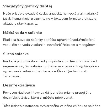
Viacjazyčný grafický displej
Naše prístroje ovládajú český, anglický, nemecký a aj maďarský
jazyk. Komunikuje zrozumiteľne v textovom formáte a ukazuje
aktuálny stav kapacity.
Mäkká voda v soľanke
Riadiaca hlava do soľanky dopúšťa upravenú vodu/zmäkčenú
vodu, čím sa voda v soľanke nezafarbí železom a mangánom.
​Suchá soľanka
Riadiaca jednotka do soľanky dopúšťa vodu len 4 hodiny pred
regeneráciou, čím zabráni možnému usadeniu soli vyplývajúce z
vyparovania soľného roztoku a predĺži sa tým životnosť
zariadenia.
Dezinfekcia živice
Pomocou riadiacej hlavy sa dá jednotka priamo prepojiť na
dezinfekciu živice, ktorú si môžete priobjednať.
Táto jednotka pomocou vytvoreného voľného chlóru zo soľného