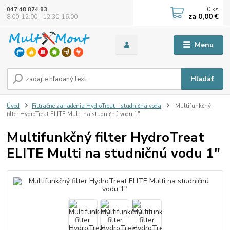
0
ks
047 48 874 83
za
0,00 €
8:00-12:00 - 12:30-16:00
Menu
Hľadať
Úvod
Filtračné zariadenia HydroTreat - studničná voda
Multifunkčný
filter HydroTreat ELITE Multi na studničnú vodu 1"
Multifunkčný filter HydroTreat
ELITE Multi na studničnú vodu 1"