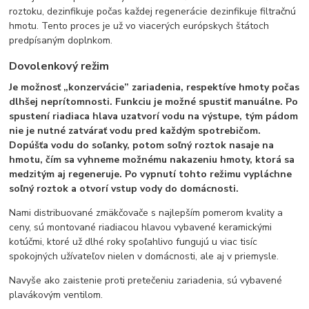
roztoku, dezinfikuje počas každej regenerácie dezinfikuje filtračnú
hmotu. Tento proces je už vo viacerých európskych štátoch
predpísaným doplnkom.
Dovolenkový režim
Je možnosť „konzervácie” zariadenia, respektíve hmoty počas
dlhšej neprítomnosti. Funkciu je možné spustiť manuálne. Po
spustení riadiaca hlava uzatvorí vodu na výstupe, tým pádom
nie je nutné zatvárať vodu pred každým spotrebičom.
Dopúšťa vodu do soľanky, potom soľný roztok nasaje na
hmotu, čím sa vyhneme možnému nakazeniu hmoty, ktorá sa
medzitým aj regeneruje. Po vypnutí tohto režimu vypláchne
soľný roztok a otvorí vstup vody do domácnosti.
Nami distribuované zmäkčovače s najlepším pomerom kvality a
ceny, sú montované riadiacou hlavou vybavené keramickými
kotúčmi, ktoré už dlhé roky spoľahlivo fungujú u viac tisíc
spokojných užívateľov nielen v domácnosti, ale aj v priemysle.
Navyše ako zaistenie proti pretečeniu zariadenia, sú vybavené
plavákovým ventilom.