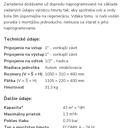
Zariadenia dodávame už dopredu naprogramované na základe
zadaných údajov výrobcu hmoty tak, aby spotreba soli a vody
bola čím úspornejšia na regeneráciu. Vďaka tomu si naši vodári
poradia s montážou jednoducho, nemusia sa starať o jeho
naprogramovanie.
Technické údaje:
Pripojenie na vstup
1" - vonkajší závit
Pripojenie na výstup
1" - vonkajší závit
Pripojenie na odtok
1/2" - hadica
Riadiaca jednotka
Autom. zmäkčovacia
Rozmery
(V × Š × H)
1050 × 310 × 460 mm
Pätka
(V × Š × H)
1105 × 220 × 400 mm
Hmotnosť
31,3 kg
Ďalšie údaje:
Kapacita*
43 m³ × °dH
Maximálny prietok
1,3 m³/h
Pokles tlaku
0,25 bar
Typ a množstvo hmoty
ECOMIX A - 24 lit.