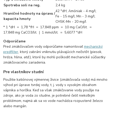
Spotreba soli na reg.
2,4 kg
42 °dH; Amóniak - 4 mg/l;
​Hraničné hodnoty na úpravu /
Fe - 15 mg/l; Mn - 3 mg/l;
kapacita hmoty
​CHSK-Mn - 20 mg/l
* 1 °dH = 1,78 °fH = 17,848 ppm = 10 mg CaO/lit. =
17,848 mg CaCO3/lit. |
1 mmol/lit. = 5,6077 °dH
Odporúčame
Pred zmäkčovačom vody odporúčame namontovať
mechanický
predfilter
, ktorý zabráni vniknutiu plávajúcich nečistôt (piesok,
hrdza, hlina, atď.), ktoré by mohli poškodiť mechanické súčiastky
zmäkčovacieho zariadenia.
Pre vlastníkov studní
Použitie katiónovej výmennej živice (zmäkčovača vody) má mnoho
výhod pri úprave tvrdej vody, t. j. vody s vysokým obsahom
vápnika a horčíka. Keď sa však zmäkčovanie vody použije na
zdroje, ako je voda zo studne, je potrebné čeliť niekoľkým
problémom, najmä ak sa vo vode nachádza rozpustené železo
alebo mangán.