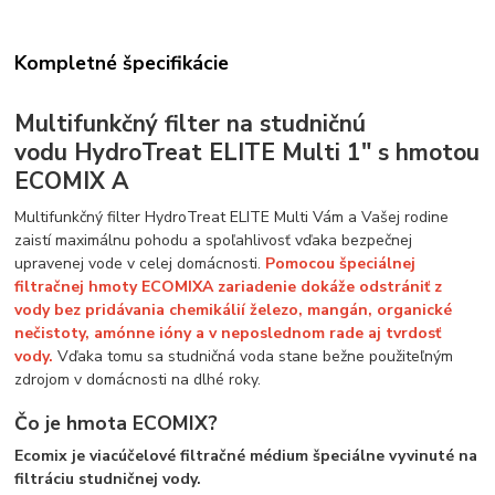
Kompletné špecifikácie
Multifunkčný filter na studničnú
vodu HydroTreat ELITE Multi 1" s hmotou
ECOMIX A
Multifunkčný filter HydroTreat ELITE Multi Vám a Vašej rodine
zaistí maximálnu pohodu a spoľahlivosť vďaka bezpečnej
upravenej vode v celej domácnosti.
Pomocou špeciálnej
filtračnej hmoty ECOMIX
A zariadenie dokáže odstrániť z
vody bez pridávania chemikálií železo, mangán, organické
nečistoty, amónne ióny a v neposlednom rade aj tvrdosť
vody.
Vďaka tomu sa studničná voda stane bežne použiteľným
zdrojom v domácnosti na dlhé roky.
Čo je hmota​​ ECOMIX​?
Ecomix je viacúčelové filtračné médium špeciálne vyvinuté na
filtráciu studničnej vody.