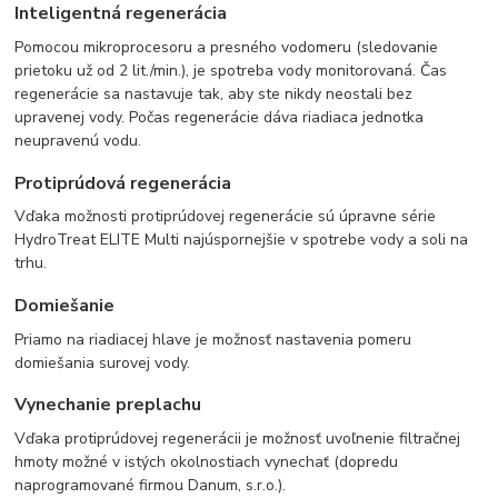
Inteligentná regenerácia
Pomocou mikroprocesoru a presného vodomeru (sledovanie
prietoku už od 2 lit./min.), je spotreba vody monitorovaná. Čas
regenerácie sa nastavuje tak, aby ste nikdy neostali bez
upravenej vody. Počas regenerácie dáva riadiaca jednotka
neupravenú vodu.
Protiprúdová regenerácia
Vďaka možnosti protiprúdovej regenerácie sú úpravne série
HydroTreat ELITE Multi najúspornejšie v spotrebe vody a soli na
trhu.
Domiešanie
Priamo na riadiacej hlave je možnosť nastavenia pomeru
domiešania surovej vody.
Vynechanie preplachu
Vďaka protiprúdovej regenerácii je možnosť uvoľnenie filtračnej
hmoty možné v istých okolnostiach vynechať (dopredu
naprogramované firmou Danum, s.r.o.).