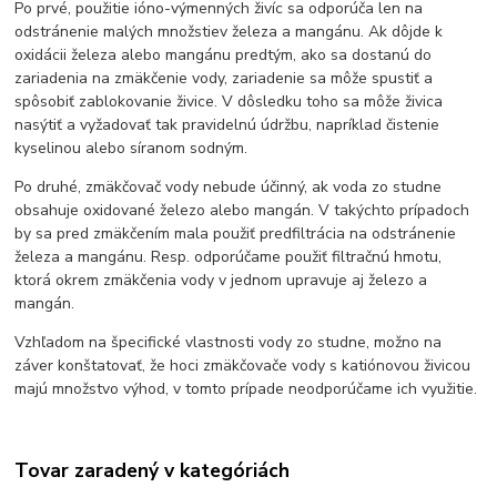
Po prvé, použitie ióno-výmenných živíc sa odporúča len na
odstránenie malých množstiev železa a mangánu. Ak dôjde k
oxidácii železa alebo mangánu predtým, ako sa dostanú do
zariadenia na zmäkčenie vody, zariadenie sa môže spustiť a
spôsobiť zablokovanie živice. V dôsledku toho sa môže živica
nasýtiť a vyžadovať tak pravidelnú údržbu, napríklad čistenie
kyselinou alebo síranom sodným.
Po druhé, zmäkčovač vody nebude účinný, ak voda zo studne
obsahuje oxidované železo alebo mangán. V takýchto prípadoch
by sa pred zmäkčením mala použiť predfiltrácia na odstránenie
železa a mangánu. Resp. odporúčame použiť filtračnú hmotu,
ktorá okrem zmäkčenia vody v jednom upravuje aj železo a
mangán.
Vzhľadom na špecifické vlastnosti vody zo studne, možno na
záver konštatovať, že hoci zmäkčovače vody s katiónovou živicou
majú množstvo výhod, v tomto prípade neodporúčame ich využitie.
Tovar zaradený v kategóriách