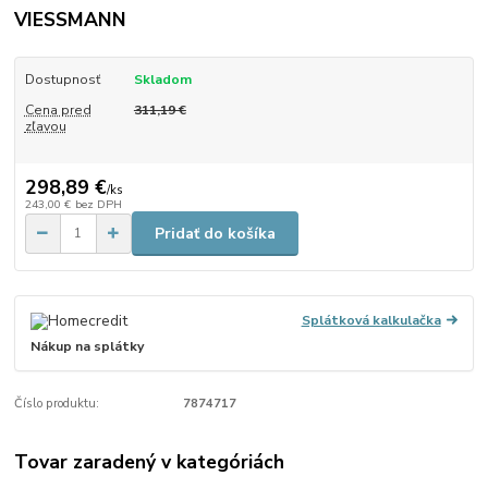
VIESSMANN
Dostupnosť
Skladom
Cena pred
311,19 €
zľavou
298,89 €
/
ks
243,00 €
bez DPH
Pridať do košíka
Splátková kalkulačka
Nákup na splátky
Číslo produktu:
7874717
Tovar zaradený v kategóriách