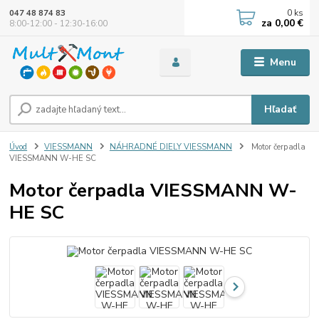
0
ks
047 48 874 83
za
0,00 €
8:00-12:00 - 12:30-16:00
Menu
Hľadať
Úvod
VIESSMANN
NÁHRADNÉ DIELY VIESSMANN
Motor čerpadla
VIESSMANN W-HE SC
Motor čerpadla VIESSMANN W-
HE SC