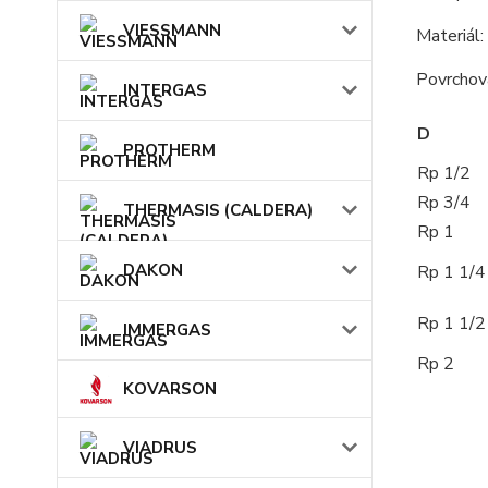
VIESSMANN
Materiá
Povrchová
INTERGAS
D
PROTHERM
Rp 1/2
Rp 3/4
THERMASIS (CALDERA)
Rp 1
DAKON
Rp 1 1/4
Rp 1 1/2
IMMERGAS
Rp 2
KOVARSON
VIADRUS