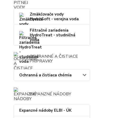
Zmäkčovače vody
HydroSoft - verejna voda
Filtračné zariadenia
HydroTreat - studničná
voda
OCHRANNÉ A ČISTIACE
PRÍPRAVKY
Ochranná a čistiaca chémia
EXPANZNÉ NÁDOBY
Expanzné nádoby ELBI - ÚK