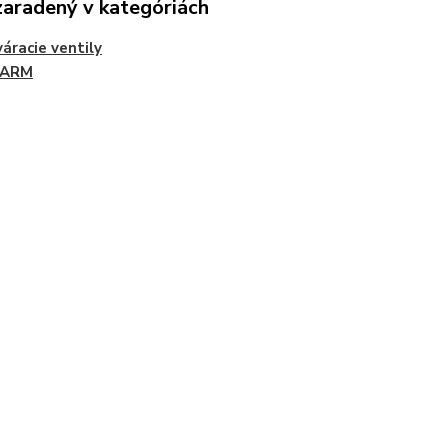
zaradený v kategóriách
áracie ventily
VARM