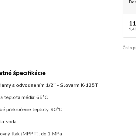
Dos
11
9,43
Číslo p
tné špecifikácie
riamy s odvodnením 1/2" - Slovarm K-125T
a teplota média: 65°C
bé prekročenie teploty: 90°C
ia: voda
covný tlak (MPPT): do 1 MPa