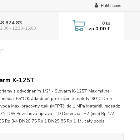
Prihlásenie
48 874 83
0
ks
za
0,00 €
2:00 - 12:30-16:00
2"
arm K-125T
 priamy s odvodnením 1/2" - Slovarm K-125T Maximálna
a média: 65°C Krátkodobé prekročenie teploty: 90°C Druh
 voda Max. pracovný tlak (MPPT): do 1 MPa Materiál: mosadz
N-DW Povrchová úprava: – D Dimenzia L±2 (mm) Rp 1/2
5 Rp 3/4 DN20 75 Rp 1 DN25 85 Rp 1 1/...
celý popis