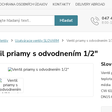
OCHRANA OSOBNÝCH ÚDAJOV
KONTAKTY
DELIVERY ABROAD
047 
Hľadať
8:00-1
entily
Uzatváracie ventily SLOVARM
Ventil priamy s odvodnením 1/
il priamy s odvodnením 1/2"
Slov
Ventil
teplot
média:
CW 617
DN15 6