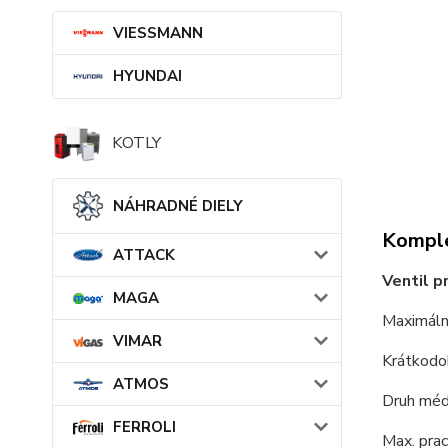
VIESSMANN
HYUNDAI
KOTLY
NÁHRADNÉ DIELY
Komple
ATTACK
Ventil p
MAGA
Maximáln
VIMAR
Krátkodo
ATMOS
Druh méd
FERROLI
Max. pra