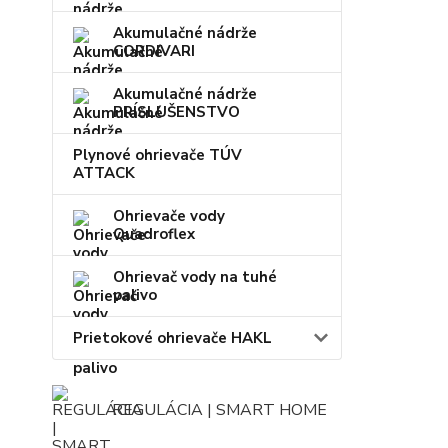
Akumulačné nádrže
CORDIVARI
Akumulačné nádrže
PRÍSLUŠENSTVO
Plynové ohrievače TÚV
ATTACK
Ohrievače vody
Quadroflex
Ohrievač vody na tuhé
palivo
Prietokové ohrievače HAKL
REGULÁCIA | SMART HOME