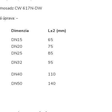
l: mosadz CW 617N-DW
 úprava: –
Dimenzia
L±2 (mm)
DN15
65
DN20
75
DN25
85
DN32
95
DN40
110
DN50
140