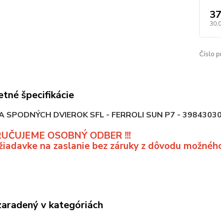
37
30,
Číslo p
tné špecifikácie
A SPODNÝCH DVIEROK SFL - FERROLI SUN P7 - 3984303
UČUJEME OSOBNÝ ODBER !!!
iadavke na zaslanie bez záruky z dôvodu možného
zaradený v kategóriách