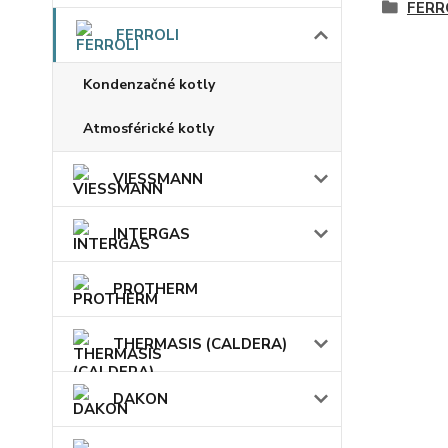
FERR
FERROLI
Kondenzačné kotly
Atmosférické kotly
VIESSMANN
INTERGAS
PROTHERM
THERMASIS (CALDERA)
DAKON