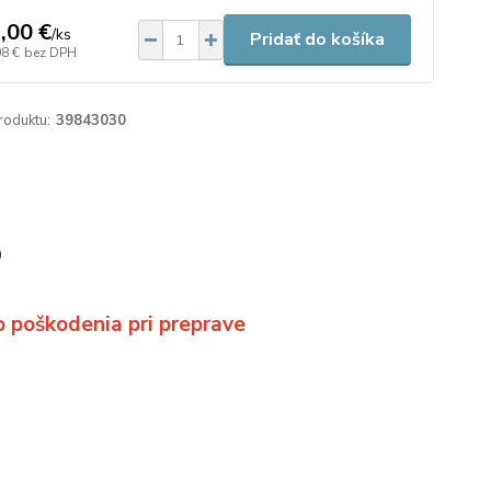
,00 €
/
ks
Pridať do košíka
08 €
bez DPH
roduktu:
39843030
0
 poškodenia pri preprave