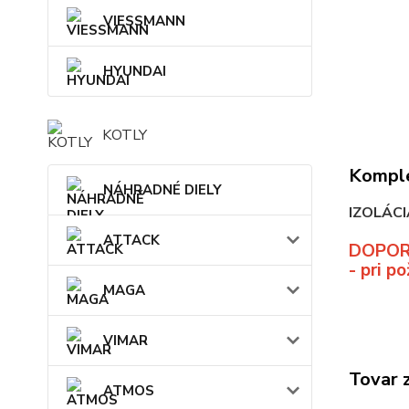
VIESSMANN
HYUNDAI
KOTLY
Komple
NÁHRADNÉ DIELY
IZOLÁCI
ATTACK
DOPOR
- pri
pož
MAGA
VIMAR
Tovar 
ATMOS