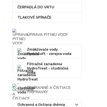
ČERPADLÁ DO VRTU
TLAKOVÉ SPÍNAČE
ÚPRAVA PITNEJ VODY
Zmäkčovače vody
HydroSoft - verejna voda
Filtračné zariadenia
HydroTreat - studničná
voda
OCHRANNÉ A ČISTIACE
PRÍPRAVKY
Ochranná a čistiaca chémia