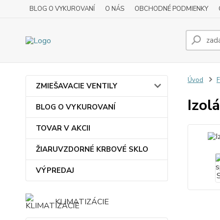
BLOG O VYKUROVANÍ
O NÁS
OBCHODNÉ PODMIENKY
Úvod
ZMIEŠAVACIE VENTILY
Izol
BLOG O VYKUROVANÍ
TOVAR V AKCII
ŽIARUVZDORNÉ KRBOVÉ SKLO
VÝPREDAJ
KLIMATIZÁCIE