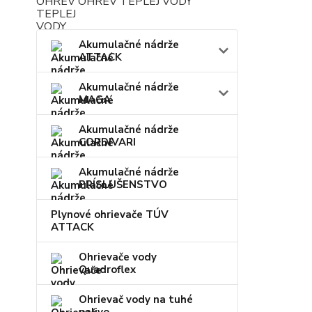
OHREV TEPLEJ VODY
Akumulačné nádrže
ATTACK
Akumulačné nádrže
MAGA
Akumulačné nádrže
CORDIVARI
Akumulačné nádrže
PRÍSLUŠENSTVO
Plynové ohrievače TÚV
ATTACK
Ohrievače vody
Quadroflex
Ohrievač vody na tuhé