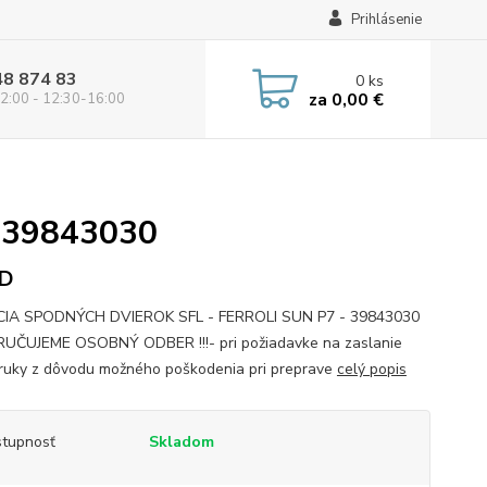
Prihlásenie
48 874 83
0
ks
za
0,00 €
2:00 - 12:30-16:00
7 39843030
D
CIA SPODNÝCH DVIEROK SFL - FERROLI SUN P7 - 39843030
ČUJEME OSOBNÝ ODBER !!!- pri požiadavke na zaslanie
ruky z dôvodu možného poškodenia pri preprave
celý popis
tupnosť
Skladom