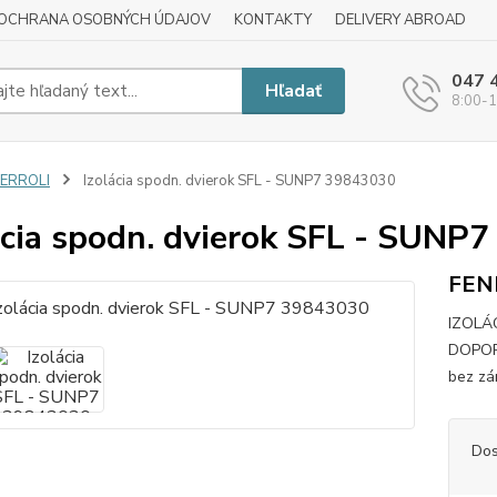
OCHRANA OSOBNÝCH ÚDAJOV
KONTAKTY
DELIVERY ABROAD
047 
Hľadať
8:00-1
FERROLI
Izolácia spodn. dvierok SFL - SUNP7 39843030
ácia spodn. dvierok SFL - SUNP
FEN
IZOLÁ
DOPORU
bez zá
Dos