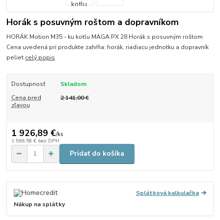
Horák s posuvným roštom a dopravníkom
HORÁK Motion M35 - ku kotlu MAGA PX 28 Horák s posuvným roštom
Cena uvedená pri produkte zahŕňa: horák, riadiacu jednotku a dopravník
peliet
celý popis
Dostupnosť
Skladom
Cena pred
2 141,00 €
zľavou
1 926,89 €
/
ks
1 566,58 €
bez DPH
Pridať do košíka
Splátková kalkulačka
Nákup na splátky