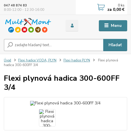
0
ks
047 48 874 83
za
0,00 €
8:00-12:00 - 12:30-16:00
Menu
Hľadať
Úvod
Flexi hadice VODA, PLYN
Flexi hadice PLYN
Flexi plynová
hadica 300-600FF 3/4
Flexi plynová hadica 300-600FF
3/4