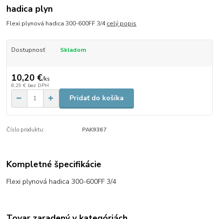
hadica plyn
Flexi plynová hadica 300-600FF 3/4
celý popis
Dostupnosť
Skladom
10,20 €
/
ks
8,29 €
bez DPH
Pridať do košíka
Číslo produktu:
PAK9367
Kompletné špecifikácie
Flexi plynová hadica 300-600FF 3/4
Tovar zaradený v kategóriách