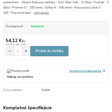
parametre:- Objem tlakovej nádoby - 8 (l)- Max. tlak - 10 (Bar)- Pretlak - 3
(Bar)- Priemer D - 205 (mm)- Výška H - 300 (mm)- Pripojovací závit G -
3/4"- Pracovná tepl...
celý popis
Dostupnosť
Skladom
54,12 €
/
ks
44,00 €
bez DPH
Pridať do košíka
Splátková kalkulačka
Nákup na splátky
Číslo produktu:
ELBI8
Kompletné špecifikácie