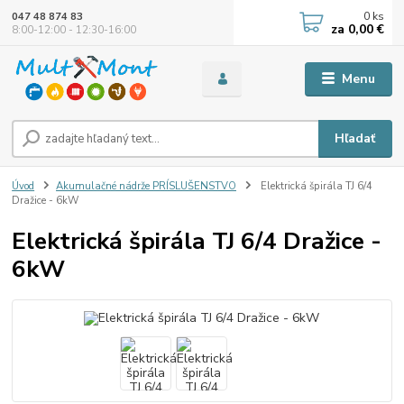
0
ks
047 48 874 83
za
0,00 €
8:00-12:00 - 12:30-16:00
Menu
Hľadať
Úvod
Akumulačné nádrže PRÍSLUŠENSTVO
Elektrická špirála TJ 6/4
Dražice - 6kW
Elektrická špirála TJ 6/4 Dražice -
6kW