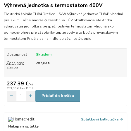
Výhrevná jednotka s termostatom 400V
Elektrická špirála TJ 6/4 Dražice - 6kW Výhrevná jednotka TJ 6/4'' vhodná
pre akumulačné nádrže či zásobníky TÚV Skrutkovacia elektrická
vykurovacia jednotka s bezpečnostným termostatom vhodná ako
pomocný ohrev pre zásobníky teplej vody a to buď s prevádzkovým
termostatom Pripája sa na hrdlo so záv...
celý popis
Dostupnosť
Skladom
Cena pred
267,83 €
zľavou
237,39 €
/
ks
193,00 €
bez DPH
Pridať do košíka
Splátková kalkulačka
Nákup na splátky