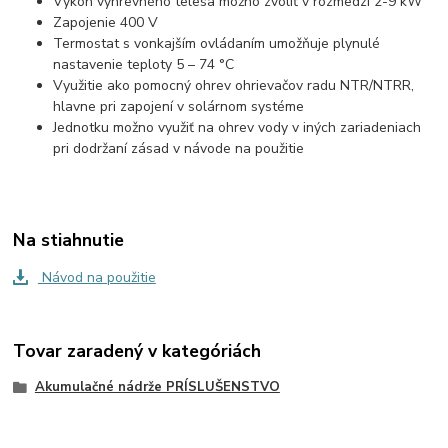
Výkon výhrevného telesa možno zvoliť v rozmedzí 2-9 kW
Zapojenie 400 V
Termostat s vonkajším ovládaním umožňuje plynulé
nastavenie teploty 5 – 74 °C
Využitie ako pomocný ohrev ohrievačov radu NTR/NTRR,
hlavne pri zapojení v solárnom systéme
Jednotku možno využiť na ohrev vody v iných zariadeniach
pri dodržaní zásad v návode na použitie
Na stiahnutie
Návod na použitie
Tovar zaradený v kategóriách
Akumulačné nádrže PRÍSLUŠENSTVO