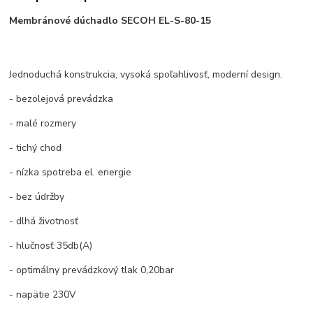
Membránové
dúchadlo
SECOH
EL
-S-80
-15
Jednoduchá konstrukcia, vysoká spoľahlivosť, moderní design.
- bezolejová prevádzka
- malé rozmery
- tichý chod
- nízka spotreba el. energie
- bez údržby
- dlhá životnosť
- hlučnosť 35db(A)
- optimálny prevádzkový tlak 0,20bar
- napätie 230V