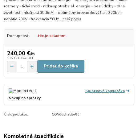
rozmery - tichý chod - nízka spotreba el. energie - bez údržby - dlhá
životnosť - hlučnosť 35db(A) - optimálny prevádzkový tlak 0,20bar -
napätie 230V - frekvencia 50Hz...
celý popis
Dostupnosť
Nie je skladom
240,00 €
/
ks
195,12 €
bez DPH
Pridať do košíka
Splátková kalkulačka
Nákup na splátky
Číslo produktu:
COVduchadlo80
Kompletné špecifikácie