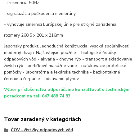
- frekvencia 50Hz
- signalizácia poškodenia membrány
- vyhovuje smernici Európskej únie pre strojné zariadenia
rozmery 268,5 x 201 x 216mm
Japonský produkt. Jednoduchá konštrukcia, vysoká spoľahlivosť,
moderný dizajn. Najčastejsie použitie: - biologické čističky
odpadových vôd - akváriá - chovne rýb - transport a skladovanie
živých rýb - perličkové masážne vane - nafukovacie protetické
pomôcky - laboratórna a lekárska technika - bezkontaktné
čerenie a čerpanie - odsávanie plynov.
Výber príslušenstva odporúčame konzultovať s technickým
poradcom na tel: 047 488 74 83
Tovar zaradený v kategóriách
ČOV - čističky odpadových vôd