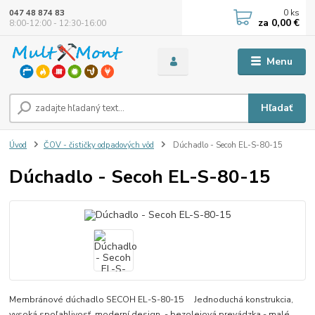
0
ks
047 48 874 83
za
0,00 €
8:00-12:00 - 12:30-16:00
Menu
Hľadať
Úvod
ČOV - čističky odpadových vôd
Dúchadlo - Secoh EL-S-80-15
Dúchadlo - Secoh EL-S-80-15
Membránové dúchadlo SECOH EL-S-80-15 Jednoduchá konstrukcia,
vysoká spoľahlivosť, moderní design. - bezolejová prevádzka - malé