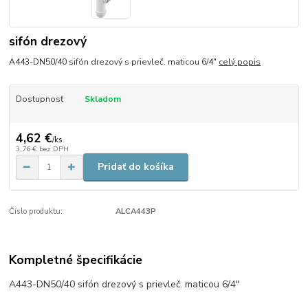
sifón drezový
A443-DN50/40 sifón drezový s prievleč. maticou 6/4"
celý popis
Dostupnosť
Skladom
4,62 €
/
ks
3,76 €
bez DPH
Pridať do košíka
Číslo produktu:
ALCA443P
Kompletné špecifikácie
A443-DN50/40 sifón drezový s prievleč. maticou 6/4"