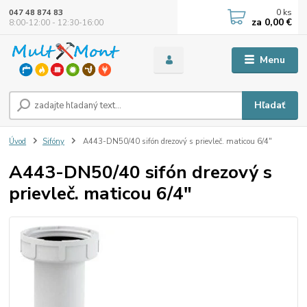
0
ks
047 48 874 83
za
0,00 €
8:00-12:00 - 12:30-16:00
Menu
Hľadať
Úvod
Sifóny
A443-DN50/40 sifón drezový s prievleč. maticou 6/4"
A443-DN50/40 sifón drezový s
prievleč. maticou 6/4"