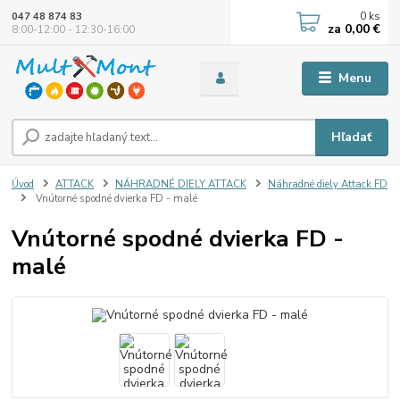
0
ks
047 48 874 83
za
0,00 €
8:00-12:00 - 12:30-16:00
Menu
Hľadať
Úvod
ATTACK
NÁHRADNÉ DIELY ATTACK
Náhradné diely Attack FD
Vnútorné spodné dvierka FD - malé
Vnútorné spodné dvierka FD -
malé