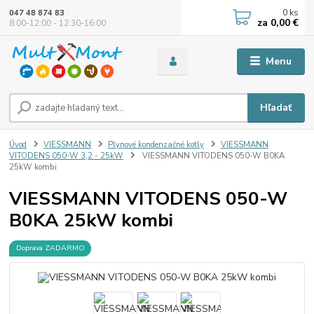
0
ks
047 48 874 83
za
0,00 €
8:00-12:00 - 12:30-16:00
Menu
Hľadať
Úvod
VIESSMANN
Plynové kondenzačné kotly
VIESSMANN
VITODENS 050-W 3,2 - 25kW
VIESSMANN VITODENS 050-W B0KA
25kW kombi
VIESSMANN VITODENS 050-W
B0KA 25kW kombi
Doprava ZADARMO