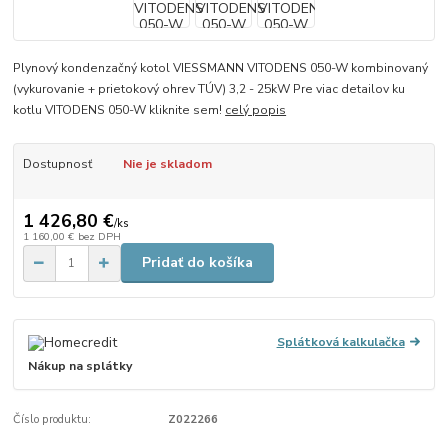
Plynový kondenzačný kotol VIESSMANN VITODENS 050-W kombinovaný
(vykurovanie + prietokový ohrev TÚV) 3,2 - 25kW Pre viac detailov ku
kotlu VITODENS 050-W kliknite sem!
celý popis
Dostupnosť
Nie je skladom
1 426,80 €
/
ks
1 160,00 €
bez DPH
Pridať do košíka
Splátková kalkulačka
Nákup na splátky
Číslo produktu:
Z022266