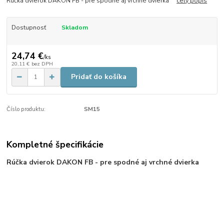
Rúčka dvierok DAKON FB - pre spodné aj vrchné dvierka
celý popis
Dostupnosť
Skladom
24,74 €
/
ks
20,11 €
bez DPH
Pridať do košíka
Číslo produktu:
SM15
Kompletné špecifikácie
Rúčka dvierok DAKON FB - pre spodné aj vrchné dvierka