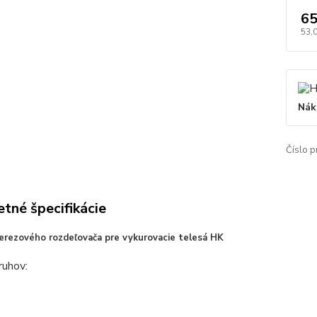
65
53,
Nák
Číslo p
tné špecifikácie
erezového rozdeľovača pre vykurovacie telesá HK
ruhov: