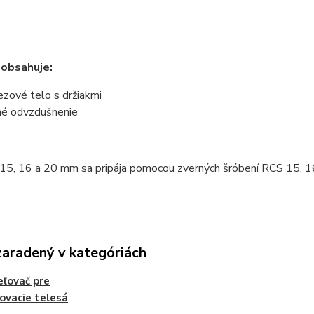
 obsahuje:
ezové telo s držiakmi
né odvzdušnenie
15, 16 a 20 mm sa pripája pomocou zverných šróbení RCS 15, 16
zaradený v kategóriách
ľovač pre
ovacie telesá