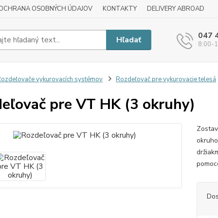
OCHRANA OSOBNÝCH ÚDAJOV
KONTAKTY
DELIVERY ABROAD
047 
Hľadať
8:00-1
ozdeľovače vykurovacích systémov
Rozdeľovač pre vykurovacie telesá
eľovač pre VT HK (3 okruhy)
Zostav
okruho
držiak
pomoco
Dos