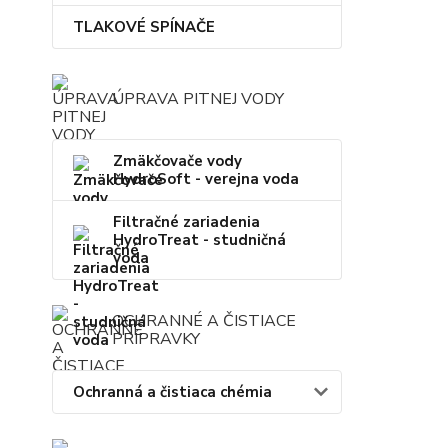
TLAKOVÉ SPÍNAČE
ÚPRAVA PITNEJ VODY
Zmäkčovače vody
HydroSoft - verejna voda
Filtračné zariadenia
HydroTreat - studničná
voda
OCHRANNÉ A ČISTIACE
PRÍPRAVKY
Ochranná a čistiaca chémia