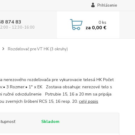
Prihlásenie
48 874 83
0
ks
za
0,00 €
2:00 - 12:30-16:00
Rozdeľovač pre VT HK (3 okruhy)
a nerezového rozdeľovača pre vykurovacie telesá HK Počet
v:• 3 Rozmer:• 1" x EK Zostava obsahuje: nerezové telo s
mi ručné odvzdušnenie Potrubie 15, 16 a 20 mm sa pripája
u zverných šróbení RCS 15, 16 resp. 20.
celý popis
tupnosť
Skladom