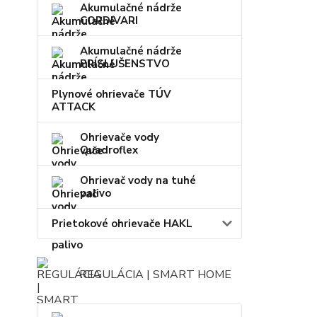
Akumulačné nádrže
CORDIVARI
Akumulačné nádrže
PRÍSLUŠENSTVO
Plynové ohrievače TÚV
ATTACK
Ohrievače vody
Quadroflex
Ohrievač vody na tuhé
palivo
Prietokové ohrievače HAKL
REGULÁCIA | SMART HOME