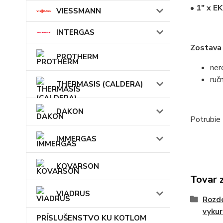
• 1" x EK
VIESSMANN
INTERGAS
Zostava
PROTHERM
ner
ruč
THERMASIS (CALDERA)
DAKON
Potrubie 
IMMERGAS
KOVARSON
Tovar 
VIADRUS
Rozde
vykur
PRÍSLUŠENSTVO KU KOTLOM