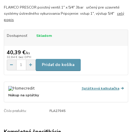
FLAMCO PRESCOR poistný ventil 1" x 5/4" 3bar určený pre uzavreté
systémy ústredného vykurovania Pripojenie: vstup 1", výstup 5/4"
celý
popis
Dostupnosť
Skladom
40,39 €
/
ks
32,84 €
bez DPH
Pridať do košíka
Splátková kalkulačka
Nákup na splátky
Číslo produktu:
FLA27045
Kompletné špecifikácie