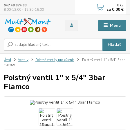
0
ks
047 48 874 83
za
0,00 €
8:00-12:00 - 12:30-16:00
Menu
Hľadať
Úvod
Ventily
Poistné ventily pre kúrenie
Poistný ventil 1" x 5/4" 3bar
Flamco
Poistný ventil 1" x 5/4" 3bar
Flamco