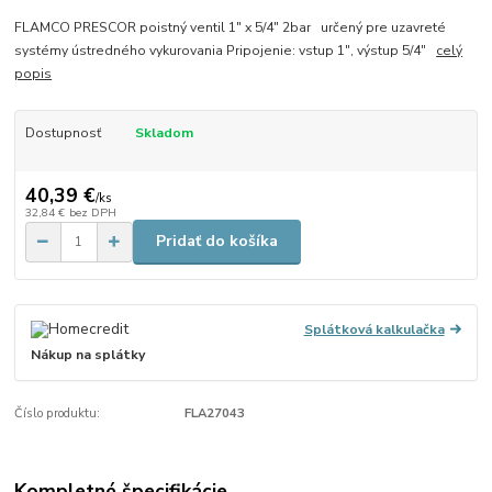
FLAMCO PRESCOR poistný ventil 1" x 5/4" 2bar určený pre uzavreté
systémy ústredného vykurovania Pripojenie: vstup 1", výstup 5/4"
celý
popis
Dostupnosť
Skladom
40,39 €
/
ks
32,84 €
bez DPH
Pridať do košíka
Splátková kalkulačka
Nákup na splátky
Číslo produktu:
FLA27043
Kompletné špecifikácie