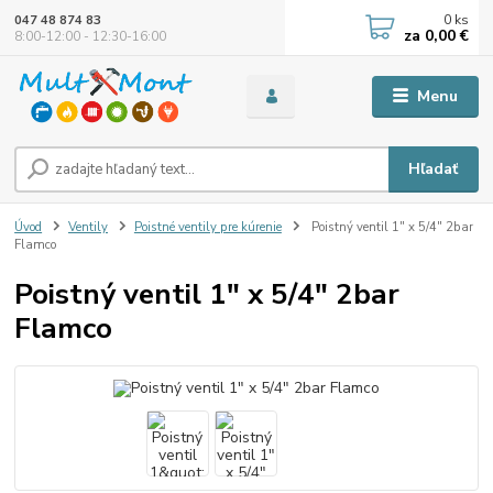
0
ks
047 48 874 83
za
0,00 €
8:00-12:00 - 12:30-16:00
Menu
Hľadať
Úvod
Ventily
Poistné ventily pre kúrenie
Poistný ventil 1" x 5/4" 2bar
Flamco
Poistný ventil 1" x 5/4" 2bar
Flamco