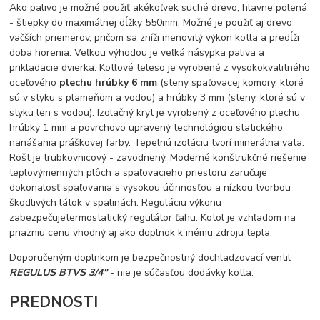
Ako palivo je možné použiť akékoľvek suché drevo, hlavne polená
- štiepky do maximálnej dĺžky 550mm. Možné je použiť aj drevo
väčších priemerov, pričom sa zníži menovitý výkon kotla a predĺži
doba horenia. Veľkou výhodou je veľká násypka paliva a
prikladacie dvierka. Kotlové teleso je vyrobené z vysokokvalitného
oceľového
plechu hrúbky 6 mm
(steny spaľovacej komory, ktoré
sú v styku s plameňom a vodou) a hrúbky 3 mm (steny, ktoré sú v
styku len s vodou). Izolačný kryt je vyrobený z oceľového plechu
hrúbky 1 mm a povrchovo upravený technológiou statického
nanášania práškovej farby. Tepelnú izoláciu tvorí minerálna vata.
Rošt je trubkovnicový - zavodnený. Moderné konštrukčné riešenie
teplovýmenných plôch a spaľovacieho priestoru zaručuje
dokonalosť spaľovania s vysokou účinnosťou a nízkou tvorbou
škodlivých látok v spalinách. Reguláciu výkonu
zabezpečujetermostatický regulátor ťahu. Kotol je vzhľadom na
priazniu cenu vhodný aj ako doplnok k inému zdroju tepla.
Doporučeným doplnkom je bezpečnostný dochladzovací ventil
REGULUS BTVS 3/4"
- nie je súčasťou dodávky kotla.
PREDNOSTI