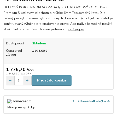
OCEĽOVÝ KOTOL NA DREVO MAGA typ D TEPLOVODNÝ KOTOL D-23
Premium S kotlovým plechom o hrúbke 6mm Teplovodný kotol D je
určený pre vykurovanie bytov, rodinných domov a iných objektov. Kotol je
konštruovaný výlučne pre spaľovanie dreva. Ako palivo je možné použiť
akékoľvek suché drevo, hlavne polená - ...
celý popis
Dostupnosť
Skladom
Cena pred
1 973,00 €
zľavou
1 775,70 €
/
ks
1 443,66 €
bez DPH
Pridať do košíka
Splátková kalkulačka
Nákup na splátky