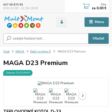
0
ks
047 48 874 83
za
0,00 €
8:00-12:00 - 12:30-16:00
Menu
Hľadať
Úvod
MAGA
Kotol na drevo D
MAGA D23 Premium
MAGA D23 Premium
Doprava ZADARMO
TEPLOVODNÝ KOTOL D-23