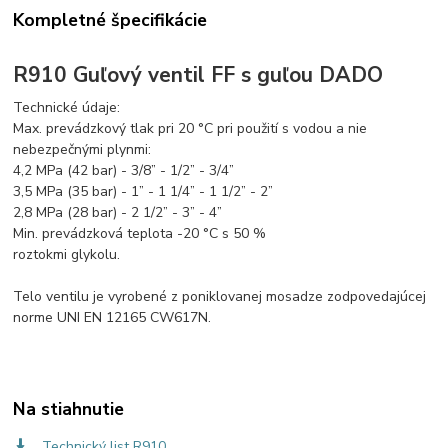
Kompletné špecifikácie
R910 Guľový ventil FF s guľou DADO
Technické údaje:
Max. prevádzkový tlak pri 20 °C pri použití s vodou a nie
nebezpečnými plynmi:
4,2 MPa (42 bar) - 3/8” - 1/2” - 3/4”
3,5 MPa (35 bar) - 1” - 1 1/4” - 1 1/2” - 2”
2,8 MPa (28 bar) - 2 1/2” - 3” - 4”
Min. prevádzková teplota -20 °C s 50 %
roztokmi glykolu.
Telo ventilu je vyrobené z poniklovanej mosadze zodpovedajúcej
norme UNI EN 12165 CW617N.
Na stiahnutie
Technický list R910