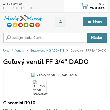
0
ks
047 48 874 83
za
0,00 €
8:00-12:00 - 12:30-16:00
Menu
Hľadať
Úvod
Ventily
Guľové ventily GIACOMINI
Guľový ventil FF 3/4" DADO
Guľový ventil FF 3/4" DADO
Giacomini R910