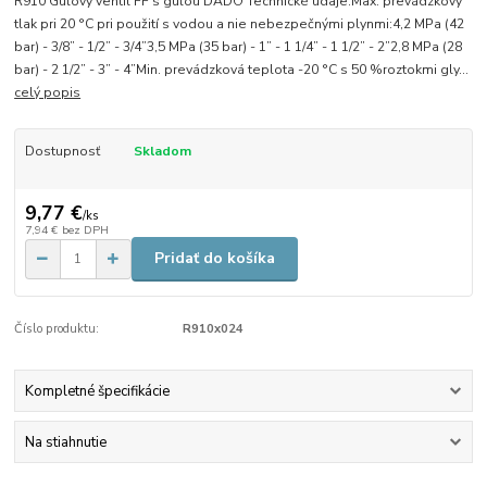
R910 Guľový ventil FF s guľou DADO Technické údaje:Max. prevádzkový
tlak pri 20 °C pri použití s vodou a nie nebezpečnými plynmi:4,2 MPa (42
bar) - 3/8” - 1/2” - 3/4”3,5 MPa (35 bar) - 1” - 1 1/4” - 1 1/2” - 2”2,8 MPa (28
bar) - 2 1/2” - 3” - 4”Min. prevádzková teplota -20 °C s 50 %roztokmi gly...
celý popis
Dostupnosť
Skladom
9,77 €
/
ks
7,94 €
bez DPH
Pridať do košíka
Číslo produktu:
R910x024
Kompletné špecifikácie
Na stiahnutie