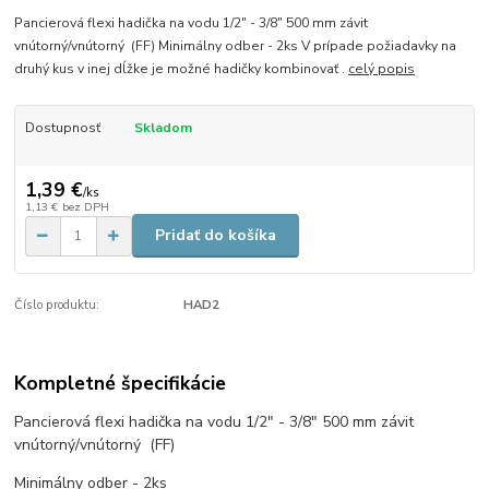
Pancierová flexi hadička na vodu 1/2″ - 3/8″ 500 mm závit
vnútorný/vnútorný (FF) Minimálny odber - 2ks V prípade požiadavky na
druhý kus v inej dĺžke je možné hadičky kombinovať .
celý popis
Dostupnosť
Skladom
1,39 €
/
ks
1,13 €
bez DPH
Pridať do košíka
Číslo produktu:
HAD2
Kompletné špecifikácie
Pancierová flexi hadička na vodu 1/2″ - 3/8″ 500 mm závit
vnútorný/vnútorný (FF)
Minimálny odber - 2ks