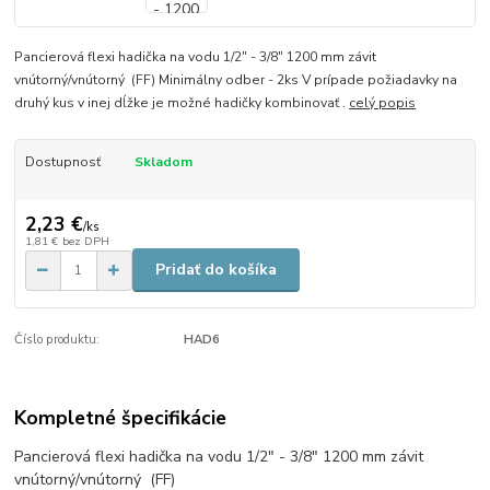
Pancierová flexi hadička na vodu 1/2″ - 3/8″ 1200 mm závit
vnútorný/vnútorný (FF) Minimálny odber - 2ks V prípade požiadavky na
druhý kus v inej dĺžke je možné hadičky kombinovať .
celý popis
Dostupnosť
Skladom
2,23 €
/
ks
1,81 €
bez DPH
Pridať do košíka
Číslo produktu:
HAD6
Kompletné špecifikácie
Pancierová flexi hadička na vodu 1/2″ - 3/8″ 1200 mm závit
vnútorný/vnútorný (FF)