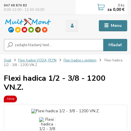
0
ks
047 48 874 83
za
0,00 €
8:00-12:00 - 12:30-16:00
Menu
Hľadať
Úvod
Flexi hadice VODA, PLYN
Flexi hadice s opletom
Flexi hadica
1/2 - 3/8 - 1200 VN.Z.
Flexi hadica 1/2 - 3/8 - 1200
VN.Z.
Akcia