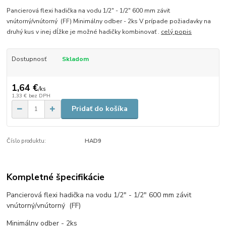
Pancierová flexi hadička na vodu 1/2″ - 1/2″ 600 mm závit
vnútorný/vnútorný (FF) Minimálny odber - 2ks V prípade požiadavky na
druhý kus v inej dĺžke je možné hadičky kombinovať .
celý popis
Dostupnosť
Skladom
1,64 €
/
ks
1,33 €
bez DPH
Pridať do košíka
Číslo produktu:
HAD9
Kompletné špecifikácie
Pancierová flexi hadička na vodu 1/2″ - 1/2″ 600 mm závit
vnútorný/vnútorný (FF)
Minimálny odber - 2ks