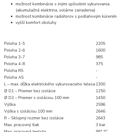
možnosť kombinácie s inými spôsobmi vykurovania
(akumulačná elektrina, solárne zariadenia)
možnosť kombinácie radiátorov s podlahovým kúrením
vyšší komfort obsluhy
Poloha 1-5
2205
Poloha 2-6
1600
Poloha 3-7
985
Poloha 4-8
375
Poloha RS
-
Poloha AS
-
L – max. dĺžka elektrického vykurovacieho telesa
1300
Ø D1 – Priemer bez izolácie
1250
Ø D2 – Priemer s izoláciou 100 mm
1450
Výška
2596
Výška s izoláciou 100 mm
2646
R – Sklopný rozmer bez izolácie
2643
Max. pracovný tlak
3 bar
Max. pracovná teplota
95° °C