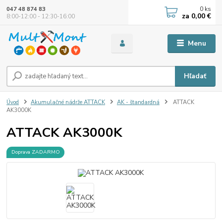
0
ks
047 48 874 83
za
0,00 €
8:00-12:00 - 12:30-16:00
Menu
Hľadať
Úvod
Akumulačné nádrže ATTACK
AK - štandardná
ATTACK
AK3000K
ATTACK AK3000K
Doprava ZADARMO