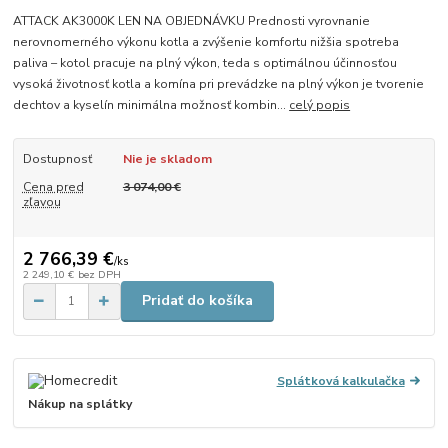
ATTACK AK3000K LEN NA OBJEDNÁVKU Prednosti vyrovnanie
nerovnomerného výkonu kotla a zvýšenie komfortu nižšia spotreba
paliva – kotol pracuje na plný výkon, teda s optimálnou účinnosťou
vysoká životnosť kotla a komína pri prevádzke na plný výkon je tvorenie
dechtov a kyselín minimálna možnosť kombin...
celý popis
Dostupnosť
Nie je skladom
Cena pred
3 074,00 €
zľavou
2 766,39 €
/
ks
2 249,10 €
bez DPH
Pridať do košíka
Splátková kalkulačka
Nákup na splátky