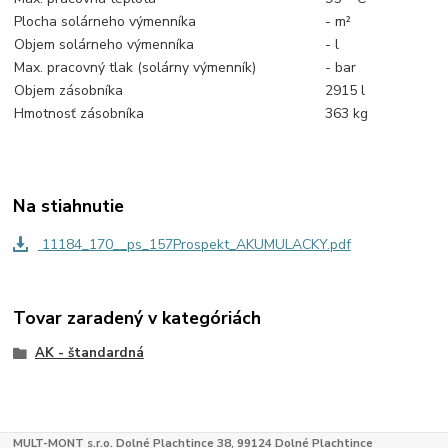
Plocha solárneho výmenníka
- m²
Objem solárneho výmenníka
- l
Max. pracovný tlak (solárny výmenník)
- bar
Objem zásobníka
2915 l
Hmotnosť zásobníka
363 kg
Na stiahnutie
11184_170__ps_157Prospekt_AKUMULACKY.pdf
Tovar zaradený v kategóriách
AK - štandardná
MULT-MONT s.r.o. Dolné Plachtince 38, 99124 Dolné Plachtince